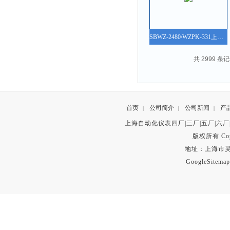
SBWZ-2480/WZPK-331上海仪表三厂SBWZ-2480/WZPK-331一体化温度变送器说明书、参数、价格、图片、原理
共 2999 条记
首页
公司简介
公司新闻
产
|
|
|
上海自动化仪表四厂|三厂|五厂|六厂
版权所有 Copyr
地址：上海市灵石路
GoogleSitemap