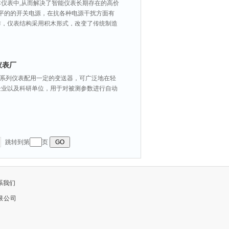
仪表中,从而解决了智能仪表长期存在的高价
平的的开关电源，在抗各种电源干扰方面有
作，仪表结构采用积木形式，改变了传统制造
仪表厂
 本系列仪表配用一定的变送器，可广泛地在轻
企业以及科研单位，用于对被测参数进行自动
跳转到第
页
系我们
限公司