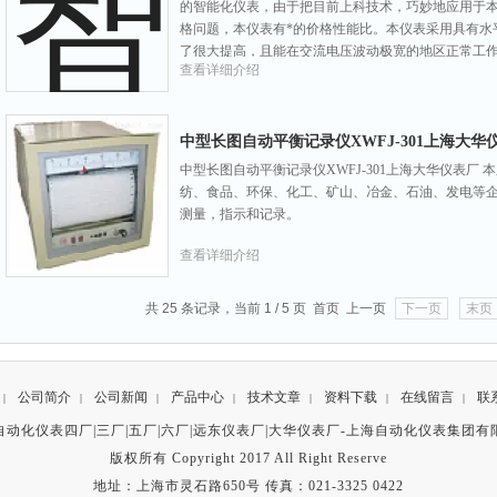
的智能化仪表，由于把目前上科技术，巧妙地应用于本
格问题，本仪表有*的价格性能比。本仪表采用具有水
了很大提高，且能在交流电压波动极宽的地区正常工
查看详细介绍
工艺，使仪表构件减少，从
中型长图自动平衡记录仪XWFJ-301上海大华
中型长图自动平衡记录仪XWFJ-301上海大华仪表厂
纺、食品、环保、化工、矿山、冶金、石油、发电等
测量，指示和记录。
查看详细介绍
共 25 条记录，当前 1 / 5 页 首页 上一页
下一页
末页
公司简介
公司新闻
产品中心
技术文章
资料下载
在线留言
联
|
|
|
|
|
|
|
自动化仪表四厂|三厂|五厂|六厂|远东仪表厂|大华仪表厂-
上海自动化仪表集团有
版权所有 Copyright 2017 All Right Reserve
地址：上海市灵石路650号 传真：021-3325 0422