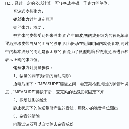
HZ，经过一定的公式计算，可转换成牛顿、千克力等单位。
音波式皮带张力计
钢丝张力计
的设定原理
钢丝张力计概要：
被扩张的皮带受到外来冲击,而产生周波,初的波开细为含有高频率成
逐渐推移皮带自身的固有的波形,因为振动在短期时间内就会衰减,同
带的基本波形的周期是很困难的,但是为了微型电脑系统捕捉,再进行独
表示正确的张力值。
钢丝张力计
测量步骤：
1、幅量的调节(噪音的自动消除)
通电后按下：“MEASURE”键运之间，会定期检测周围的噪音环
度，“MEASURE”键按下后，麦克风的敏感度就固定下来
2、振动波形的检出
静止状态下的传送带所产生的音波，用微小的噪音单位测出
3、杂音的清除
内藏滤波器可以自动除去杂音成份