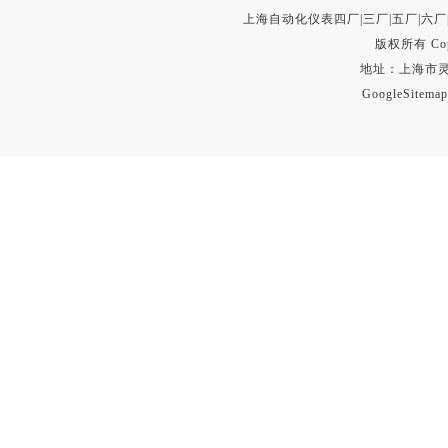
上海自动化仪表四厂|三厂|五厂|六厂
版权所有 Copyr
地址：上海市灵石路
GoogleSitemap