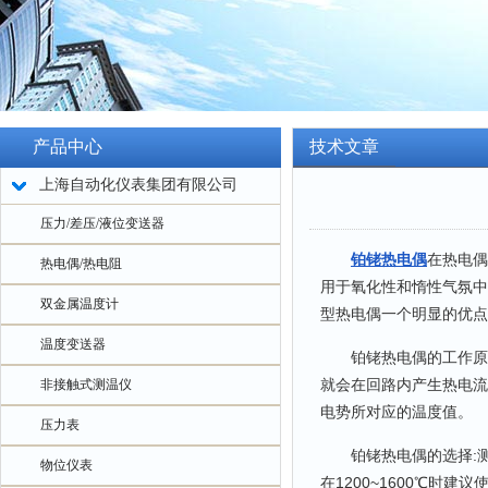
产品中心
技术文章
上海自动化仪表集团有限公司
压力/差压/液位变送器
铂铑热电偶
在热电偶
热电偶/热电阻
用于氧化性和惰性气氛中
双金属温度计
型热电偶一个明显的优点
温度变送器
铂铑热电偶的工作原理
就会在回路内产生热电流
非接触式测温仪
电势所对应的温度值。
压力表
铂铑热电偶的选择:测量的
物位仪表
在1200~1600℃时