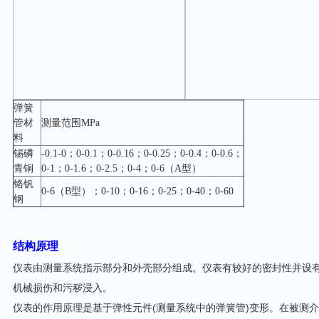
弹簧
管材
测量范围MPa
料
锡磷
-0.1-0；0-0.1；0-0.16；0-0.25；0-0.4；0-0.6；
青铜
0-1；0-1.6；0-2.5；0-4；0-6（A型）
铬钒
0-6（B型）；0-10；0-16；0-25；0-40；0-60
钢
结构原理
仪表由测量系统指示部分和外壳部分组成。仪表有较好的密封性并设
机械损伤和污秽浸入。
仪表的作用原理是基于弹性元件(测量系统中的弹簧管)变形。在被测