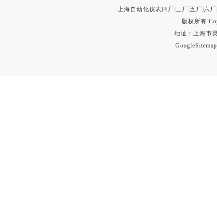
上海自动化仪表四厂|三厂|五厂|六厂
版权所有 Copyr
地址：上海市灵石路
GoogleSitemap