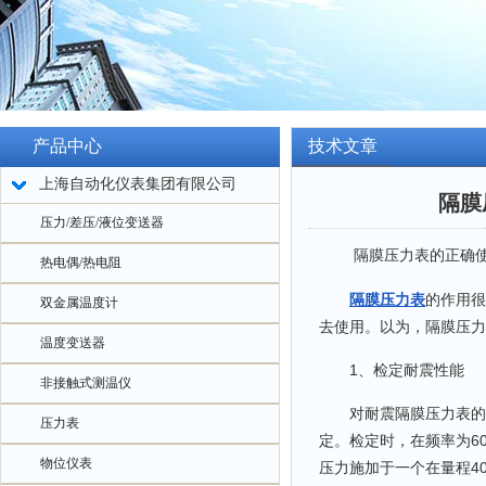
产品中心
技术文章
上海自动化仪表集团有限公司
隔膜
压力/差压/液位变送器
隔膜压力表的正确使用
热电偶/热电阻
隔膜压力表
的作用很
双金属温度计
去使用。以为，隔膜压力
温度变送器
1、检定耐震性能
非接触式测温仪
对耐震隔膜压力表的耐
压力表
定。检定时，在频率为6
物位仪表
压力施加于一个在量程4