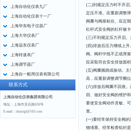
(二)到规定压力时不开
上海自动化仪表九厂
定压不准。应重新调整弹
上海自动化仪表十一厂
阀瓣与阀座粘住。应定期
上海华东电子仪器厂
杠杆式安全阀的杠杆被卡
上海大华仪表厂
(三)不到规定压力开启
上海远东仪表厂
(四)排放后压力继续上
阀。阀杆中线不正或弹簧
上海转速表厂
应采取符合安全排放面积
上海调节器厂
(五)阀瓣频跳或振动。
上海自一船用仪表有限公司
高，应重新调整调节圈位
联系方式
(六)排放后阀瓣不回座
四、做好安全阀的维护和
上海自动化仪表集团有限公司
要使安全阀动作灵敏、可
地址：上海市灵石路650号
查。
E-mail：shziyigf@163.com
(一)要经常保持安全阀
物堵塞。经常检查铅封是