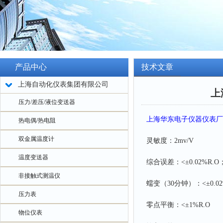
产品中心
技术文章
上海自动化仪表集团有限公司
上
压力/差压/液位变送器
上海华东电子仪器仪表厂
热电偶/热电阻
双金属温度计
灵敏度：2mv/V
温度变送器
综合误差：<±0.02%R.O；
非接触式测温仪
蠕变（30分钟）：<±0.02
压力表
零点平衡：<±1%R.O
物位仪表