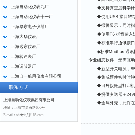
上海自动化仪表九厂
◆支持真空度科学计
USB
上海自动化仪表十一厂
◆使用
接口转
◆报警显示，同时指示
上海华东电子仪器厂
T6
◆使用
拼音输入
上海大华仪表厂
◆标准串行通讯接口
上海远东仪表厂
Modbus
◆标准
通讯
上海转速表厂
专业组态软件，无需驱动
上海调节器厂
8
◆新型开关电源，
上海自一船用仪表有限公司
◆集成硬件实时时钟，
◆可外接微型打印机，
联系方式
24
◆提供变送器＋
上海自动化仪表集团有限公司
◆金属外壳，允许在
地址：上海市灵石路650号
E-mail：shziyigf@163.com