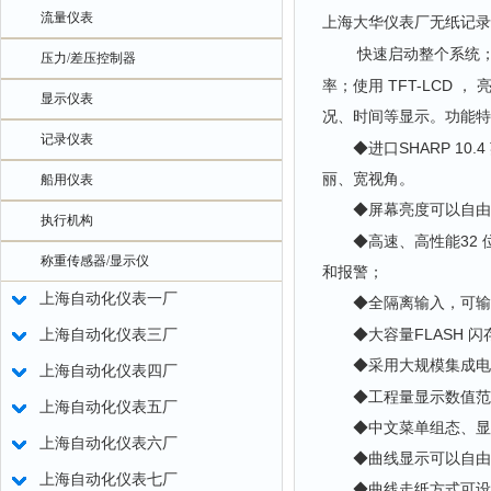
流量仪表
上海大华仪表厂
无纸记录
快速启动整个系统
压力/差压控制器
TFT-LCD
率；使用
，
显示仪表
况、时间等显示。功能特
记录仪表
SHARP 10.4
◆进口
丽、宽视角。
船用仪表
◆屏幕亮度可以自由
执行机构
32
◆高速、高性能
称重传感器/显示仪
和报警；
上海自动化仪表一厂
◆全隔离输入，可输入
FLASH
上海自动化仪表三厂
◆大容量
闪
◆采用大规模集成电路
上海自动化仪表四厂
◆工程量显示数值范
上海自动化仪表五厂
◆中文菜单组态、显示
上海自动化仪表六厂
◆曲线显示可以自由组
上海自动化仪表七厂
◆曲线走纸方式可设