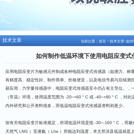
技术文章
当前位置：
首页
>
技术文章
>如何
如何制作低温环境下使用电阻应变式传
应用电阻应变片为敏感元件制成各种电阻应变式传感器（如测力、称
有精度高、稳定性好、制作简单、价格便宜，以及电信号易与后续测
获应用，力学量传感器中，电阻应变式传感器至今仍占有主导位。，
-20~+60
C
-40~+80
C
（常温）环境，使用温度范围为
°
或
°
，对此
内外研究和公开资料很多，而低温电阻应变式传感器资料则更少。
-30~-160
C
按有关电阻应变片标准规定，所谓低温环境是指
°
，而极
LNG
Lhe
天然气
）至液氦（
）所能达到温度，本文所涉及低温就是