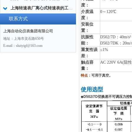
度：
上海转速表厂离心式转速表的工作原理和使用方法
介质温
0～120℃
度：
联系方式
安装位
置：
上海自动化仪表集团有限公司
抗振性
D502/7D：40m/s²
地址：上海市灵石路650号
能：
D502/7DK：20m/s
E-mail：shziyigf@163.com
重复性误
≤1%
差：
触点容
AC 220V 6A(阻性
量：
特点
：可用于真空。
使用选型
◆
D502/7D
切换差不可调压力控