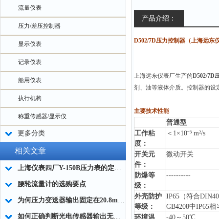
流量仪表
产品介绍：
压力/差压控制器
D502/7D压力控制器
（上海远东
显示仪表
记录仪表
上海远东仪表厂生产的
D502/7
船用仪表
剂、油等液体介质。控制器的设定值可
执行机构
主要技术性能
称重传感器/显示仪
普通型
更多分类
工作粘
＜1×10ˉ³ m²/s
度：
相关文章
开关元
微动开关
件：
上海仪表四厂Y-150B压力表的定义与功能
防爆等
----------
腰轮流量计的选购要点
级：
外壳防护
IP65（符合DIN4
为何压力变送器输出固定在20.8mA，如何解决？
等级：
GB4208中IP65
如何正确判断光电传感器输出无信号
环境温
-40～50℃