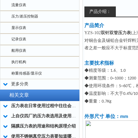
流量仪表
产品介绍：
压力/差压控制器
产品简介
显示仪表
YZS-102
双针双管压力表
上
(
记录仪表
对铜合金及锡铅合金钎焊料
者之差一般应不大于标度范
船用仪表
执行机构
主要技术指标
◆精度等级：
、
1.6
1.0
称重传感器/显示仪
◆测量范围：
；
0~1000
1200
更多分类
◆使用环境条件：
℃，
5~60
◆温度影响：不大于
0.4%/10
相关文章
◆重量：
0.7Kg
压力表在日常使用过程中往往会碰到以下问题
上自仪四厂的压力表选用及使用中的留意事项
外形尺寸
单位：
mm
隔膜压力表的用途和结构原理介绍
使用不锈钢真空压力表要知道哪些事项呢？