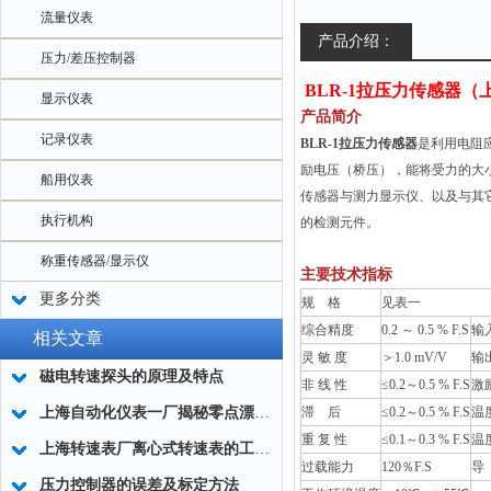
流量仪表
产品介绍：
压力/差压控制器
BLR-1拉压力传感器
显示仪表
产品简介
记录仪表
BLR-1拉压力传感器
是利用电阻
励电压（桥压），能将受力的大
船用仪表
传感器与测力显示仪、以及与其
执行机构
的检测元件。
称重传感器/显示仪
主要技术指标
更多分类
规 格
见表一
综合精度
0.2 ～ 0.5 % F.S
输
相关文章
灵 敏 度
＞1.0 mV/V
输
磁电转速探头的原理及特点
非 线 性
≤0.2～0.5 % F.S
激
上海自动化仪表一厂揭秘零点漂移的原因和解决办法
滞 后
≤0.2～0.5 % F.S
温
重 复 性
≤0.1～0.3 % F.S
温
上海转速表厂离心式转速表的工作原理和使用方法
过载能力
120％F.S
导
压力控制器的误差及标定方法