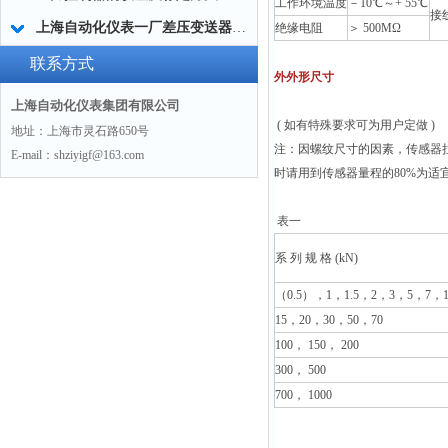
工作环境温度
－10℃～+ 55℃
接
上海自动化仪表一厂差压变送器导压管排污时要注意哪些问题
绝缘电阻
＞ 500ΜΩ
联系方式
外外形尺寸
上海自动化仪表集团有限公司
( 如有特殊要求可为用户定做 )
地址：上海市灵石路650号
注：因螺纹尺寸的因素，传感器
E-mail：shziyigf@163.com
时请用到传感器量程的80%为适
表
系 列 规 格 (kN)
（0.5），1，1.5，2，3，5，7，1
15，20，30，50，70
100， 150， 200
300， 500
700， 1000