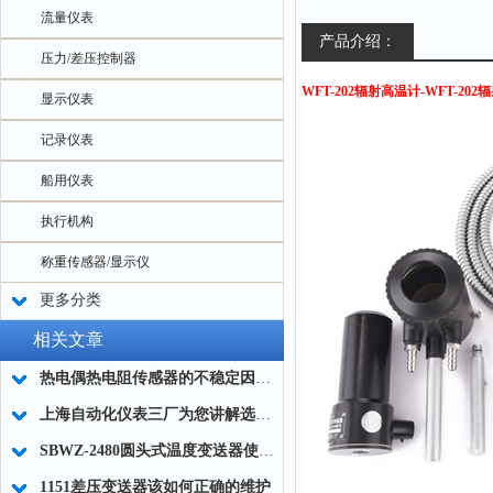
流量仪表
产品介绍：
压力/差压控制器
WFT-202辐射高温计-WFT-20
显示仪表
记录仪表
船用仪表
执行机构
称重传感器/显示仪
更多分类
相关文章
热电偶热电阻传感器的不稳定因素是什么呢？
上海自动化仪表三厂为您讲解选用压力表的规定
SBWZ-2480圆头式温度变送器使用选型
1151差压变送器该如何正确的维护