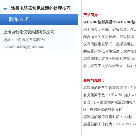
浅析电阻器常见故障的处理技巧
产品简介
联系方式
WFT-202辐射高温计-WFT-20
用于冶金，机械、硅酸盐及化学
上海自动化仪表集团有限公司
配合适当的显示仪表，可以指示
地址：上海市灵石路650号
仪表为固定安装式，感温器可在1
E-mail：shziyigf@163.com
助装置来降低环境温度，吹净测
感温器辅助装置分轻型和重型两
器，设置了火焰防炉装置，能在发生
参数与规格：
感温器的正常工作环境温度：?10
名义距离系数：L/D＝20（在L＝1
名义：L－被测物体感温器物镜
D－被测物体的有效直径
感温器的示值稳定时间：＜4秒
感温器的工作距离：500～2000㎜