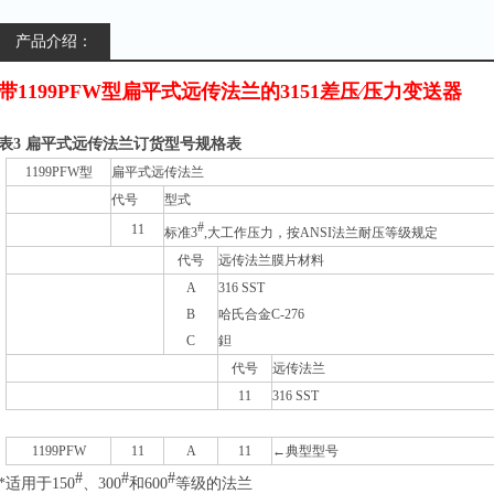
产品介绍：
带1199
PFW型扁平式远传法兰的3151差压∕压力变送器
表3 扁平式远传法兰
订货型号规格表
1199PFW型
扁平式远传法兰
代号
型式
#
11
标准3
,大工作压力，按ANSI法兰耐压等级规定
代号
远传法兰膜片材料
A
316 SST
B
哈氏合金C-276
C
鉭
代号
远传法兰
11
316 SST
1199PFW
11
A
11
←典型型号
#
#
#
*适用于150
、300
和600
等级的法兰