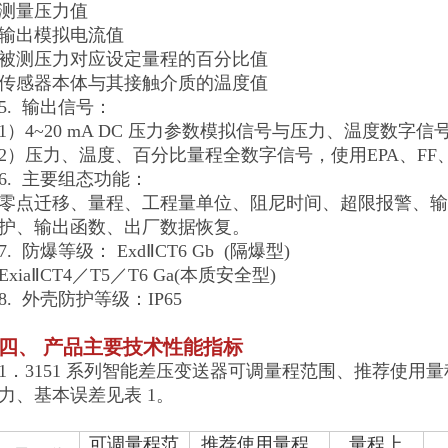
测量压力值
输出模拟电流值
被测压力对应设定量程的百分比值
传感器本体与其接触介质的温度值
5. 输出信号：
1）4~20 mA DC 压力参数模拟信号与压力、温度数字信号
2）压力、温度、百分比量程全数字信号，使用EPA、FF、或P
6. 主要组态功能：
零点迁移、量程、工程量单位、阻尼时间、超限报警、输出 
护、输出函数、出厂数据恢复。
7. 防爆等级： ExdⅡCT6 Gb (隔爆型)
ExiaⅡCT4／T5／T6 Ga(本质安全型)
8. 外壳防护等级：IP65
四、 产品主要技术性能指标
1．3151 系列智能差压变送器可调量程范围、推荐使用
力、基本误差见表 1。
可调量程范
推荐使用量程
量程上