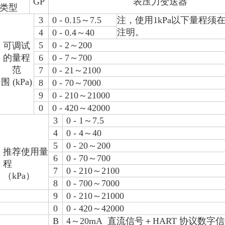
GP
表压力变送器
类型
3
0
-
0.15～7.5
注，使用1kPa以下量程须
注明。
4
0
-
0.4～40
5
0
-
2～200
可调试
的量程
6
0
-
7～700
范
7
0
-
21～2100
围
(kPa)
8
0
-
70～7000
9
0
-
210～21000
0
0
-
420～42000
3
0
-
1～7.5
4
0
-
4～40
5
0
-
20～200
推荐使用量
6
0
-
70～700
程
7
0
-
210～2100
（kPa）
8
0
-
700～7000
9
0
-
210～21000
0
0
-
420～42000
B
4～20mA
直流信号＋HART
协议数字信