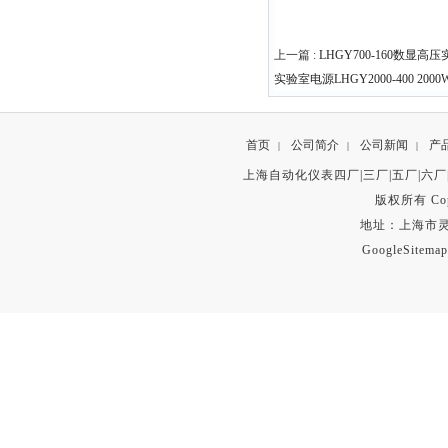
上一篇 :
LHGY700-160数显高压
实验室电源LHGY2000-400 200
首页
公司简介
公司新闻
产
|
|
|
上海自动化仪表四厂|三厂|五厂|六厂
版权所有 Copyr
地址：上海市灵石路
GoogleSitemap