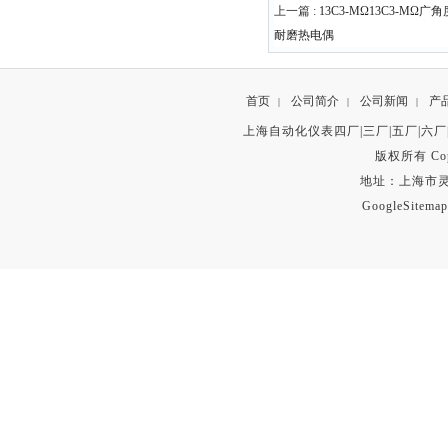
上一篇 :
13C3-MΩ13C3-MΩ广
耐磨热电偶
首页
公司简介
公司新闻
产
|
|
|
上海自动化仪表四厂|三厂|五厂|六厂
版权所有 Copyr
地址：上海市灵石路
GoogleSitemap