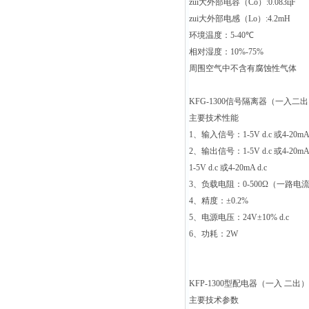
zui大外部电容（
Co
）
:0.083
ц
F
zui大外部电感（
Lo
）
:4.2mH
环境温度：
5-40
℃
相对湿度：
10%-75%
周围空气中不含有腐蚀性气体
KFG-1300
信号隔离器（一入二出
主要技术性能
1
、输入信号：
1-5V d.c
或
4-20mA
2
、输出信号：
1-5V d.c
或
4-20mA
1-5V d.c
或
4-20mA d.c
3
、负载电阻：
0-500Ω
（一路电
4
、精度：
±0.2%
5
、电源电压：
24V±10% d.c
6
、功耗：
2W
KFP-1300
型配电器（一入
二出）
主要技术参数