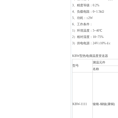
3
、精度等级：0.2%
4
、负载电阻：0~1.5kΩ
5
、功耗：≤2W
6
、工作条件：
1
）环境温度：5~40℃
2
）相对湿度：10~75%
3
）供电电源：24V±10% d.c
KBW
型热电偶温度变送器
测温元件
型号
名称
KBW-1111
镍铬-铜镍(康铜)