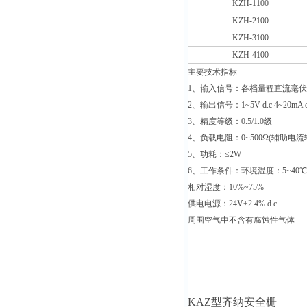
KZH-1100
KZH-2100
KZH-3100
KZH-4100
主要技术指标
1
、输入信号：各档量程直流毫伏
2
、输出信号：1~5V d.c 4~20mA d
3
、精度等级：0.5/1.0级
4
、负载电阻：0~500Ω(辅助电流
5
、功耗：≤2W
6
、工作条件：环境温度：5~40℃
相对湿度：10%~75%
供电电源：24V±2.4% d.c
周围空气中不含有腐蚀性气体
KAZ
型齐纳安全栅