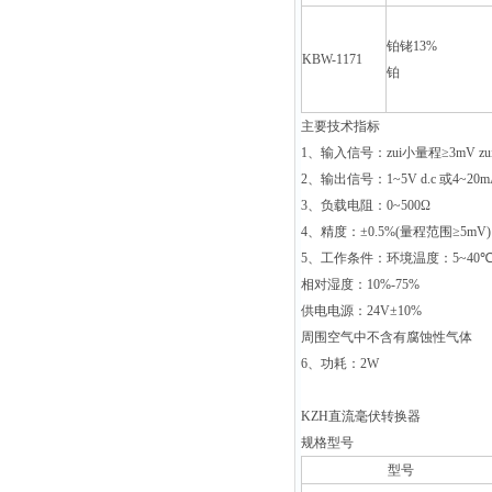
铂铑13%
KBW-1171
铂
主要技术指标
1
、输入信号：zui小量程≥
3mV
z
2
、输出信号：
1~5V d.c
或
4~20mA
3
、负载电阻：
0~500
Ω
4
、精度：±
0.5%(
量程范围≥
5mV
5
、工作条件：环境温度：
5~40
相对湿度：
10%-75%
供电电源：
24V
±
10%
周围空气中不含有腐蚀性气体
6
、功耗：
2W
KZH
直流毫伏转换器
规格型号
型号