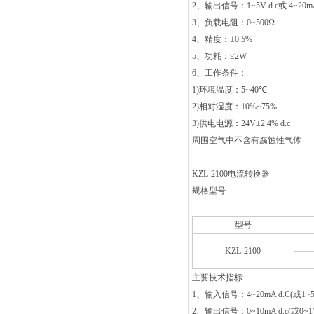
2
、输出信号：
1~5V d.c
或
4~20mA
3
、负载电阻：
0~500Ω
4
、精度：
±0.5%
5
、功耗：
≤2W
6
、工作条件：
1)
环境温度：
5~40
℃
2)
相对湿度：
10%~75%
3)
供电电源：
24V±2.4% d.c
周围空气中不含有腐蚀性气体
KZL-2100
电流转换器
规格型号
型号
KZL-2100
主要技术指标
1
、输入信号：4~20mA d.C(或1~5V
2
、输出信号：0~10mA d.c(或0~1V 