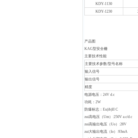
KDY-1130
KDY-1230
产品图
KAG
型安全栅
主要技术性能
主要技术参数/型号名称
输入信号
输出信号
精度
电源电压：
24V d.c
功耗：
2W
防爆标志：
Ex(ib)II C
zui高电压（
Um
）
:250V a.c/d.c
zui高输出电压（
Uo
）
:28V
zui大输出电流（
lo
）
:93mA