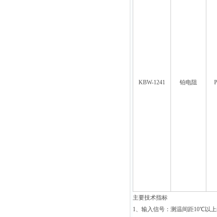
KBW-1241
铂电阻
P
主要技术指标
1
、输入信号：测温间距
10
℃
以上