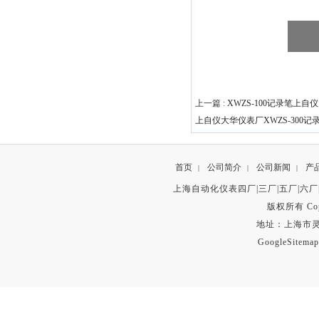
上一篇 :
XWZS-100记录笔上自
上自仪大华仪表厂XWZS-300记
首页
公司简介
公司新闻
产
|
|
|
上海自动化仪表四厂|三厂|五厂|六厂
版权所有 Copyr
地址：上海市灵石路
GoogleSitemap