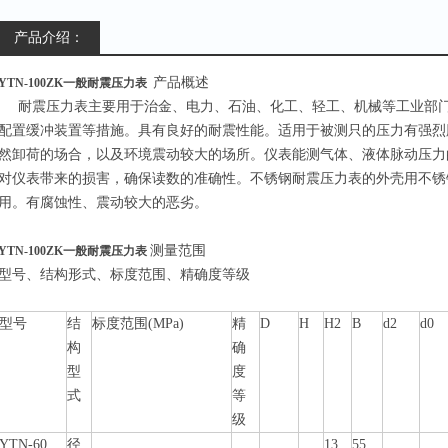
产品介绍：
产品概述
YTN-100ZK一般耐震压力表
耐震压力表主要用于治金、电力、石油、化工、轻工、机械等工业部门
配置缓冲装置等措施。具有良好的耐震性能。适用于被测只的压力有强烈
然卸荷的场合，以及环境震动较大的场所。仪表能测气体、液体脉动压力
对仪表带来的损害，确保读数的准确性。不锈钢耐震压力表的外壳用不锈
用。有腐蚀性、震动较大的恶劣。
测量范围
YTN-100ZK一般耐震压力表
型号、结构形式、标度范围、精确度等级
型号
结
标度范围(MPa)
精
D
H
H2
B
d2
d0
构
确
型
度
式
等
级
YTN-60
径
13
55