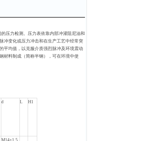
的压力检测。压力表依靠内部冲灌阻尼油和
脉冲变化或压力冲击和在生产工艺中经常突
的平均值，以克服介质强烈脉冲及环境震动
钢材料制成（简称半钢），可在环境中使
d
L
H1
M14×1
.
5