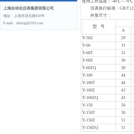
使用工作温度：-40℃～70℃
上海自动化仪表集团有限公司
仪表执行标准：GB/T1226
外形尺寸：
地址：上海市灵石路650号
E-mail：shziyigf@163.com
型 号
A
Y-50Z
29
Y-60
31
Y-60T
31
Y-60Z
30
Y-60ZQ
30
Y-100
44
Y-100T
44
Y-100Z
43
Y-100ZQ
43
Y-150
50
Y-150T
50
Y-150Z
51
Y-150ZQ
51