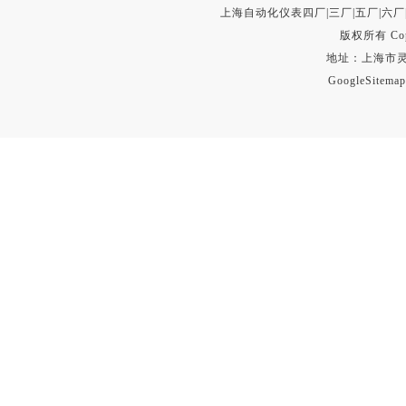
上海自动化仪表四厂|三厂|五厂|六厂
版权所有 Copyr
地址：上海市灵石路
GoogleSitemap