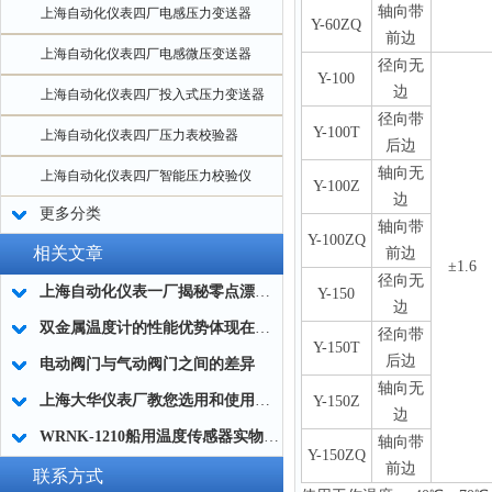
轴向带
上海自动化仪表四厂电感压力变送器
Y-60ZQ
前边
上海自动化仪表四厂电感微压变送器
径向无
Y-100
边
上海自动化仪表四厂投入式压力变送器
径向带
Y-100T
上海自动化仪表四厂压力表校验器
后边
轴向无
上海自动化仪表四厂智能压力校验仪
Y-100Z
边
更多分类
轴向带
Y-100ZQ
相关文章
前边
±1.6
径向无
上海自动化仪表一厂揭秘零点漂移的原因和解决办法
Y-150
边
双金属温度计的性能优势体现在哪里呢？
径向带
Y-150T
后边
电动阀门与气动阀门之间的差异
轴向无
上海大华仪表厂教您选用和使用高温熔体压力传感器
Y-150Z
边
WRNK-1210船用温度传感器实物图片及技术参数
轴向带
Y-150ZQ
前边
联系方式