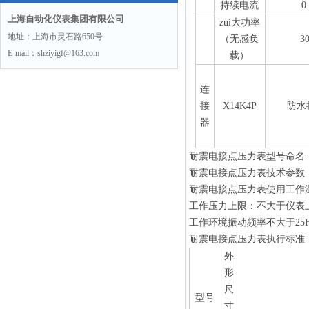
持续电流
0
上海自动化仪表集团有限公司
zui大功率
地址：上海市灵石路650号
（无感负
3
E-mail：shziyigf@163.com
载）
连
接
X14K4P
防水
器
耐震电接点压力表型号命名
耐震电接点压力表技术参数
耐震电接点压力表使用工作温度
工作压力上限：不大于仪表上
工作环境振动频率不大于25H
耐震电接点压力表执行标准：Q/3
外
形
尺
型号
寸