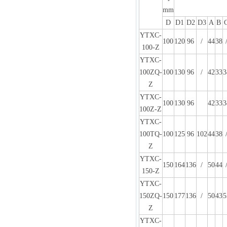
mm
D
D1
D2
D3
A
B
YTXC-
100
120
96
/
44
38
100-Z
YTXC-
100ZQ-
100
130
96
/
42
33
3
Z
YTXC-
100
130
96
42
33
3
100Z-Z
YTXC-
100TQ-
100
125
96
102
44
38
Z
YTXC-
150
164
136
/
50
44
150-Z
YTXC-
150ZQ-
150
177
136
/
50
43
5
Z
YTXC-