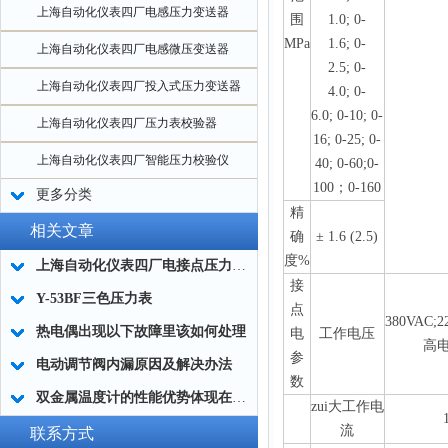
上海自动化仪表四厂电感压力变送器
围
1.0; 0-
MPa
1.6; 0-
上海自动化仪表四厂电感微压变送器
2.5; 0-
上海自动化仪表四厂投入式压力变送器
4.0; 0-
6.0; 0-10; 0-
上海自动化仪表四厂压力表校验器
16; 0-25; 0-
上海自动化仪表四厂智能压力校验仪
40; 0-60;0-
100；0-160
更多分类
精
相关文章
确
± 1.6 (2.5)
度%
上海自动化仪表四厂电接点压力表结构原理与接线
接
Y-53BF三色压力表
点
380VAC;2
热电偶出现以下故障里该如何处理
电
工作电压
高
参
电动调节阀内漏原因及解决办法
数
双金属温度计的性能优势体现在哪里呢？
zui大工作电
流
联系方式