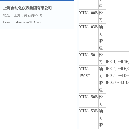
边
上海自动化仪表集团有限公司
YTN-100B
径
地址：上海市灵石路650号
向
E-mail：shziyigf@163.com
YTN-103B
轴
向
带
边
YTN-150
径
向
0~0.1;0~0.16
0~0.4;0~0.6;
YTN-
轴
0~2.5;0~4;0~
150ZT
向
0~25;0~40; 0
带
边
YTN-150B
径
向
YTN-153B
轴
向
带