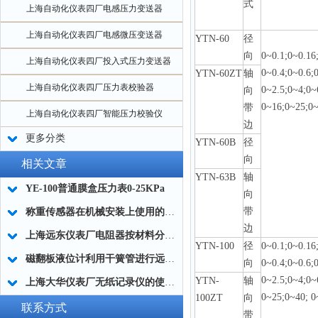
式
上海自动化仪表四厂电感压力变送器
上海自动化仪表四厂电感微压变送器
YTN-60
径
向
0~0.1;0~0.16
上海自动化仪表四厂投入式压力变送器
0~0.4;0~0.6;
YTN-60ZT
轴
上海自动化仪表四厂压力表校验器
0~2.5;0~4;0~
向
0~16;0~25;0
带
上海自动化仪表四厂智能压力校验仪
边
更多分类
YTN-60B
径
向
相关文章
YTN-63B
轴
YE-100普通膜盒压力表0-25KPa
向
带
称重传感器在机械安装上使用的注意事项
边
上海远东仪表厂电阻器按材料分类有哪些
YTN-100
径
0~0.1;0~0.16
磁翻板液位计利用干簧管进行远传的原理及选择要点
向
0~0.4;0~0.6;
0~2.5;0~4;0~
YTN-
轴
上海大华仪表厂无纸记录仪的使用与特点
0~25;0~40; 0
100ZT
向
联系方式
带