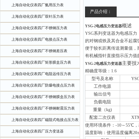
上海自动化仪表四厂氨用压力表
产品介绍：
上海自动化仪表四厂双针压力表
概述
YSG-2电感压力变送器
上海自动化仪表四厂不锈钢压力表
YSG系列变送器为电感压
上海自动化仪表四厂电接点压力表
的对钢或铁及其合金不起腐
便于较长距离传送测量值，
上海自动化仪表四厂不锈钢差压表
有机械指针直接指示压力值
上海自动化仪表四厂矩形膜盒压力表
主要技
YSG-2电感压力变送器
精确度等级：1.6
上海自动化仪表四厂电阻远传压力表
型号
及名称
YS
上海自动化仪表四厂防爆电接点压力表
工作电源
输出信号
上海自动化仪表四厂不锈钢膜盒压力表
负载电阻
上海自动化仪表四厂不锈钢耐震压力表
重量（kg)
配套二次仪表
X
上海自动化仪表四厂磁阻式电接点压力表
使用环境条件：-10～55℃
上海自动化仪表四厂压力变送器
温度影响：使用温度偏离20±