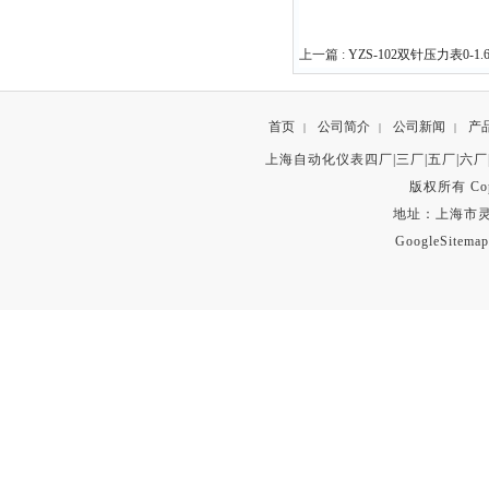
上一篇 :
YZS-102双针压力表0-1.6
首页
公司简介
公司新闻
产
|
|
|
上海自动化仪表四厂|三厂|五厂|六厂
版权所有 Copyr
地址：上海市灵石路
GoogleSitemap