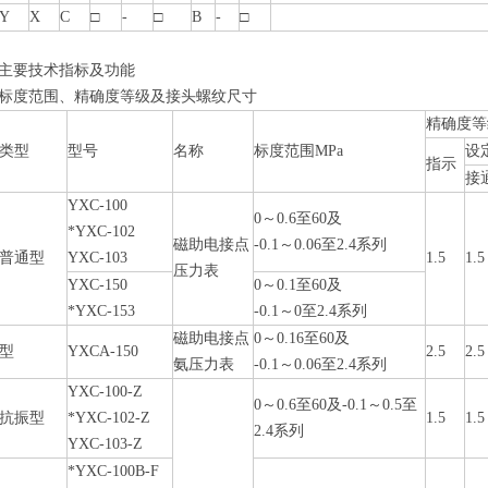
Y
X
C
□
-
□
B
-
□
主要技术指标及功能
标度范围、精确度等级及接头螺纹尺寸
精确度等
类型
型号
名称
标度范围MPa
设
指示
接
YXC-100
0～
0.6
至60及
*YXC-102
磁助电接点
-0.1～0.06至2.4系列
普通型
YXC-103
1.5
1.5
压力表
YXC-150
0～0.1至60及
*YXC-153
-0.1～0至2.4系列
磁助电接点
0～0.16至60及
型
YXCA-150
2.5
2.5
氨压力表
-0.1～0.06至2.4系列
YXC-100-Z
0～0.6至60及-0.1～0.5至
抗振型
*YXC-102-Z
1.5
1.5
2.4系列
YXC-103-Z
*YXC-100B-F