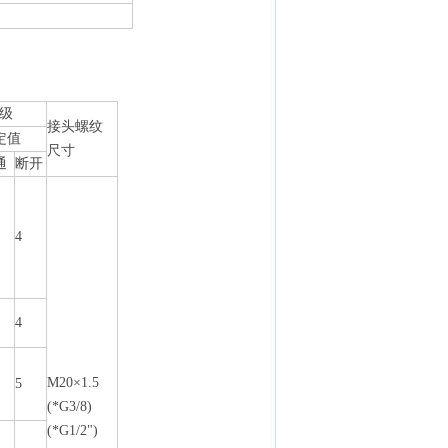
级
接头螺纹
定值
尺寸
通
断开
4
4
M20×1.5
5
(*G3/8)
(*G1/2")