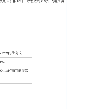
或动合）的瞬时，致使控制系统中的电路得
150mm的径向式
边式
150mm的轴向嵌装式