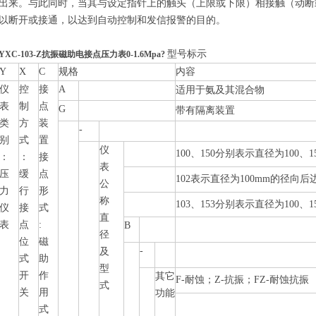
出来。与此同时，当其与设定指针上的触头（上限或下限）相接触（动断
以断开或接通，以达到自动控制和发信报警的目的。
型号标示
YXC-103-Z抗振磁助电接点压力表0-1.6Mpa?
Y
X
C
规格
内容
仪
控
接
A
适用于氨及其混合物
表
制
点
G
带有隔离装置
类
方
装
-
别
式
置
仪
100、150分别表示直径为100、
：
：
接
表
压
缓
点
102表示直径为100mm的径向后
公
力
行
形
称
103、153分别表示直径为100、
仪
接
式
直
表
点
:
B
径
位
磁
-
及
式
助
型
开
作
其它
F-耐蚀；Z-抗振；FZ-耐蚀抗振
式
关
用
功能
式