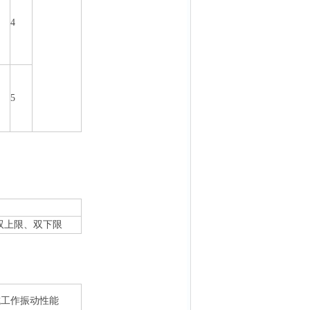
4
5
双上限、双下限
抗工作振动性能