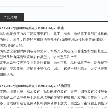
产品介绍：
概述
YXC-103-Z抗振磁助电接点压力表0-1.6Mpa?
磁助电接点压力表广泛应用于石油、化工、冶金、电站等工业部门或机电
的压力。通常，以表经与相应的电气器件(如继电器及接触器等)配套使用
信(报警)的目的。
为能适应被测对象的各异和需求，本系列仪表在原有普通型和型的基础上
型以及带有隔离装置等多种类型共10多种型号和产品。
鉴于本系列仪表不仅具有设计新颖、结构可靠、品种规格齐全、动作稳定
并茂、安装简单、维护量小等优点，因此，它是一般无指示、无切换差调
测控仪表。
结构原理
YXC-103-Z抗振磁助电接点压力表0-1.6Mpa?
仪表由测量系统、指示装置、磁动电接点装置、外壳、调整装置和接线盒
仪表的工作原理是基于测量系统中的弹簧管在被测介质的压力作用下，迫
移，借助接杆经齿轮传动机构的传动并予放大，由固定于齿轮轴上的指示