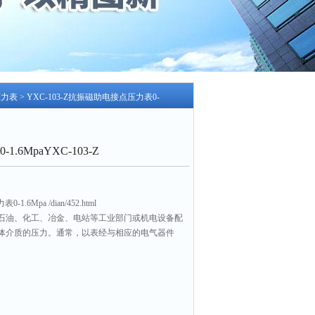
压力表
> YXC-103-Z抗振磁助电接点压力表0-
6MpaYXC-103-Z
.6Mpa /dian/452.html
石油、化工、冶金、电站等工业部门或机电设备配
体介质的压力。通常，以表经与相应的电气器件
使用，即可对被测（控）压力系统实现自动控制和