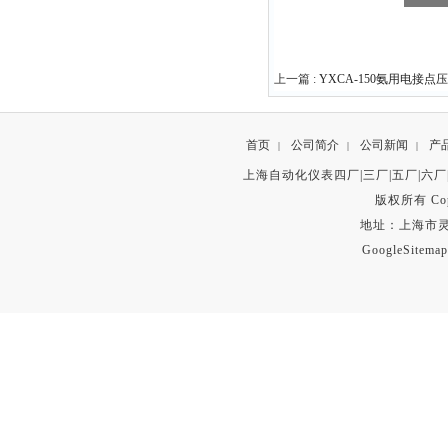
上一篇 :
YXCA-150氨用电接点压力表
首页
公司简介
公司新闻
产
|
|
|
上海自动化仪表四厂|三厂|五厂|六厂
版权所有 Copyr
地址：上海市灵石路
GoogleSitemap