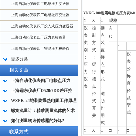
上海自动化仪表四厂电感压力变送器
YNXC-100耐震电接点压力表0-0.
上海自动化仪表四厂电感微压变送器
Y
X
C
规格
上海自动化仪表四厂投入式压力变送器
仪
控
接
A
表
制
点
G
上海自动化仪表四厂压力表校验器
类
方
装
-
上海自动化仪表四厂智能压力校验仪
别
式
置
仪
：
：
接
更多分类
表
压
缓
点
公
相关文章
力
行
形
称
仪
接
式
上海自动化仪表四厂电接点压力表结构原理与接线
直
表
点
:
上海远东仪表厂D520/7DD差压控制器0819100的使用选型
径
位
磁
及
WZPK-24铠装防爆热电阻工作原理
式
助
型
开
作
螺旋流量计：精准测量流体的艺术
式
关
用
如何测量转速传感器的好坏?
式
Y
X
C
□
-
□
联系方式