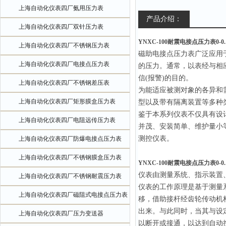
上海自动化仪表四厂氨用压力表
产品介绍：
上海自动化仪表四厂双针压力表
YNXC-100耐震电接点压力表0-0.
上海自动化仪表四厂不锈钢压力表
磁助电接点压力表广泛应用
上海自动化仪表四厂电接点压力表
的压力。通常，以表经与相应
信(报警)的目的。
上海自动化仪表四厂不锈钢差压表
为能适应被测对象的各异和
上海自动化仪表四厂矩形膜盒压力表
型以及带有隔离装置等多种
鉴于本系列仪表不仅具有设
上海自动化仪表四厂电阻远传压力表
并茂、安装简单、维护量小
测控仪表。
上海自动化仪表四厂防爆电接点压力表
上海自动化仪表四厂不锈钢膜盒压力表
YNXC-100耐震电接点压力表0-0.
仪表由测量系统、指示装置
上海自动化仪表四厂不锈钢耐震压力表
仪表的工作原理是基于测量
上海自动化仪表四厂磁阻式电接点压力表
移，借助接杆经齿轮传动机
出来。与此同时，当其与设
上海自动化仪表四厂压力变送器
以断开或接通，以达到自动