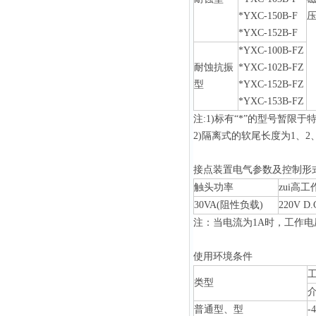
*YXC-150B-F
*YXC-152B-F
*YXC-100B-FZ
耐蚀抗振
*YXC-102B-FZ
型
*YXC-152B-FZ
*YXC-153B-FZ
注:1)标有“*”的型号暂限于
2)隔离式的软尾长度为1、2、
接点装置电气参数及控制形
触头功率
zui高
30VA(阻性负载)
220V D
注：当电流为1A时，工作电
使用环境条件
类型
普通型、型
-