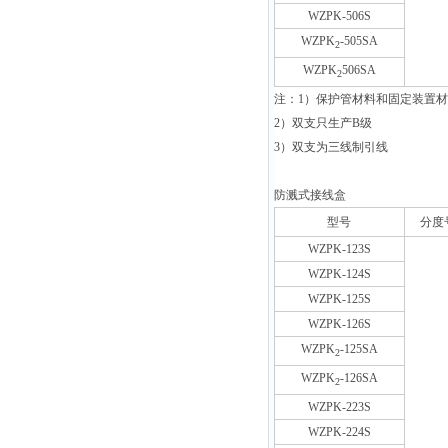
WZPK-506S
WZPK
-505SA
2
WZPK
506SA
2
注：
1
）保护管材料和固定装置材
2
）双支只生产
B
级
3
）双支为三线制引线
防溅式接线盒
型号
分度
WZPK-123S
WZPK-124S
WZPK-125S
WZPK-126S
WZPK
-125SA
2
WZPK
-126SA
2
WZPK-223S
WZPK-224S