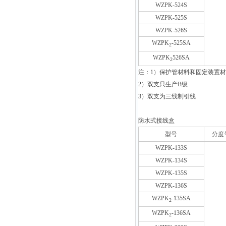
WZPK-524S
WZPK-525S
WZPK-526S
WZPK
-525SA
2
WZPK
526SA
2
注：
1
）保护管材料和固定装置材
2
）双支只生产
B
级
3
）双支为三线制引线
防水式接线盒
型号
分度
WZPK-133S
WZPK-134S
WZPK-135S
WZPK-136S
WZPK
-135SA
2
WZPK
-136SA
2