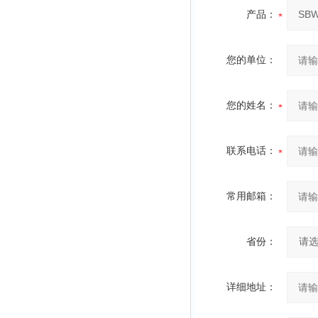
产品：
您的单位：
您的姓名：
联系电话：
常用邮箱：
省份：
详细地址：