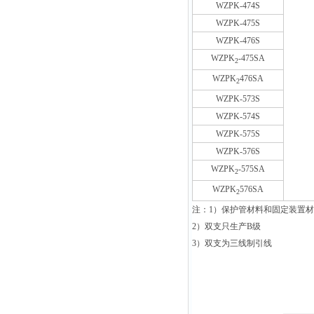
WZPK-474S
WZPK-475S
WZPK-476S
WZPK
-475SA
2
WZPK
476SA
2
WZPK-573S
WZPK-574S
WZPK-575S
WZPK-576S
WZPK
-575SA
2
WZPK
576SA
2
注：
1
）保护管材料和固定装置材
2
）双支只生产
B
级
3
）双支为三线制引线