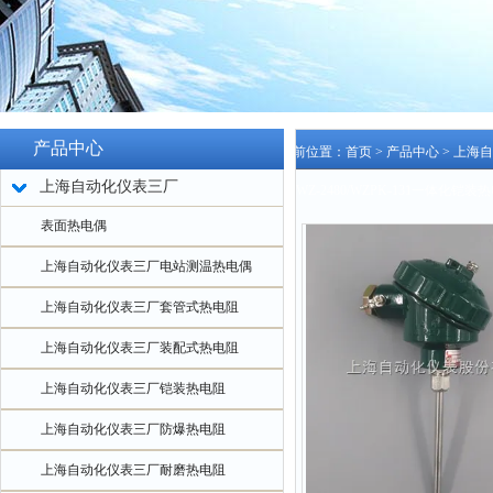
产品中心
当前位置：
首页
>
产品中心
>
上海自
上海自动化仪表三厂
SBWZ-2480/WZPK-131一体化铠装
表面热电偶
上海自动化仪表三厂电站测温热电偶
上海自动化仪表三厂套管式热电阻
上海自动化仪表三厂装配式热电阻
上海自动化仪表三厂铠装热电阻
上海自动化仪表三厂防爆热电阻
上海自动化仪表三厂耐磨热电阻