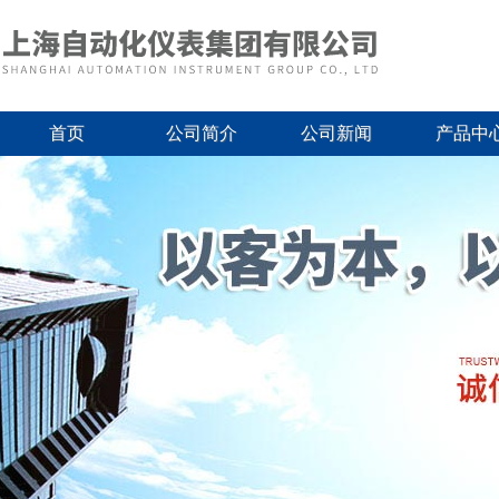
首页
公司简介
公司新闻
产品中