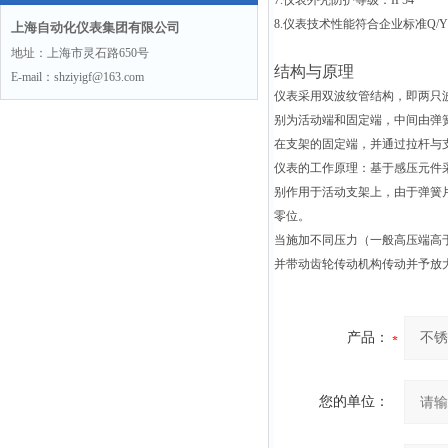
7.
仪表外壳防护等级：IP54
8.
仪表技术性能符合企业标准Q/YX
上海自动化仪表集团有限公司
地址：上海市灵石路650号
结构与原理
E-mail：shziyigf@163.com
仪表采用双波纹管结构，即两只波
别为活动端和固定端，中间由弹
在支架的固定端，并通过拉杆与
仪表的工作原理：基于感压元件
别作用于活动支架上，由于弹簧
零位。
当施加不同压力（一般高压端高
并带动齿轮传动机构传动并予放
产品：
您的单位：