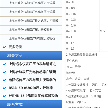
0
～60
上海自动化仪表四厂电感压力变送器
0
～100
上海自动化仪表四厂电感微压变送器
0
～0.16
0
～0.25
上海自动化仪表四厂投入式压力变送器
0
～0.40
上海自动化仪表四厂压力表校验器
0
～0.60
MPa
0
～1
上海自动化仪表四厂智能压力校验仪
0
～1.6
更多分类
0
～2.5
2,
导压系统及外壳等材料
相关文章
零件名称
上海远东仪表厂压力表与锅筒之间应有存水弯管
接头、导管
上海转速表厂光电传感器在玻璃机械上的应用
波纹管
表壳、表盖、表环
电阻远传压力表与压力变送器的区别
3.
外型及安装尺寸：见图1、图2、
D505/18D-0880200压力控制器
4.
使用环境温度：-40～70℃
WRNK-1210船用温度传感器实物图片及技术参数
5.
抗工作环境振动：V.H.3级
6.
重量：约1.5kg
联系方式