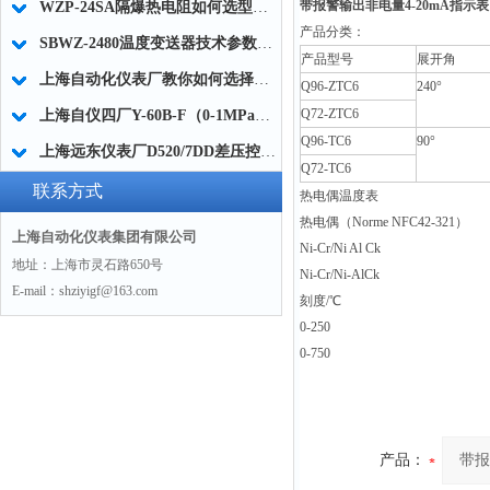
带报警输出非电量4-20mA指示表 Q
WZP-24SA隔爆热电阻如何选型及技术参数
产品分类：
SBWZ-2480温度变送器技术参数及精度
产品型号
展开角
上海自动化仪表厂教你如何选择耐磨热电偶
Q96-ZTC6
240°
Q72-ZTC6
上海自仪四厂Y-60B-F（0-1MPa）不锈钢压力表的量程范围
Q96-TC6
90°
上海远东仪表厂D520/7DD差压控制器0819100的使用选型
Q72-TC6
联系方式
热电偶温度表
热电偶（Norme NFC42-321）
上海自动化仪表集团有限公司
Ni-Cr/Ni Al Ck
地址：上海市灵石路650号
Ni-Cr/Ni-AlCk
E-mail：shziyigf@163.com
刻度/℃
0-250
0-750
产品：