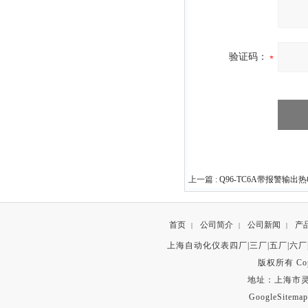
验证码：
上一篇 :
Q96-TC6A带报警输出热
首页
公司简介
公司新闻
产
|
|
|
上海自动化仪表四厂|三厂|五厂|六厂
版权所有 Copyr
地址：上海市灵石路
GoogleSitemap