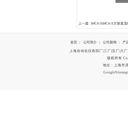
上一篇 :
84C4-A84C4-A方形直
首页
公司简介
公司新闻
产
|
|
|
上海自动化仪表四厂|三厂|五厂|六厂
版权所有 Copyr
地址：上海市灵石路
GoogleSitemap