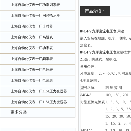
上海自动化仪表一厂功率因素表
产品介绍：
上海自动化仪表一厂同步指示器
上海自动化仪表一厂计时器
84C4-V方形直流电压表
用途：
上海自动化仪表一厂高阻表
嵌入安装在船舶、机车、电站、
次仪表。
上海自动化仪表一厂功率表
84C4-V方形直流电压表
主要技术
上海自动化仪表一厂频率表
2.5级，防溅式、耐振动。
使用条件：
上海自动化仪表一厂电压表
环境温度：-25～+55℃，相对温度
上海自动化仪表一厂电流表
4,测量范围：
型号名称
测 量 范 围
上海自动化仪表一厂3151压力变送器
84C
4-A
100
、150、200、
上海自动化仪表一厂1151压力变送器
方型直流电流表
1、3、5、10、15
1、2、3、5、7.5
更多分类
15
、20、30、50、
相关文章
1、1.5、2、3、4
84C
4-V
3
、7.5、10、15