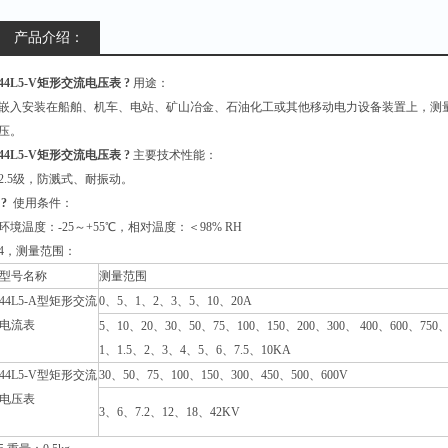
产品介绍：
44L5-V矩形交流电压表 ?
用途：
嵌入安装在船舶、机车、电站、矿山冶金、石油化工或其他移动电力设备装置上，测量额定
压。
44L5-V矩形交流电压表 ?
主要技术性能：
2.5
级，防溅式、耐振动。
?
使用条件：
环境温度：-25～+55℃，相对温度：＜98% RH
4
，测量范围：
型号名称
测量范围
44L5-A
型矩形交流
0
、5、1、2、3、5、10、20A
电流表
5
、10、20、30、50、75、100、150、200、300、 400、600、750、
1、1.5、2、3、4、5、6、7.5、10KA
44L5-V
型矩形交流
30
、50、75、100、150、300、450、500、600V
电压表
3
、6、7.2、12、18、42KV