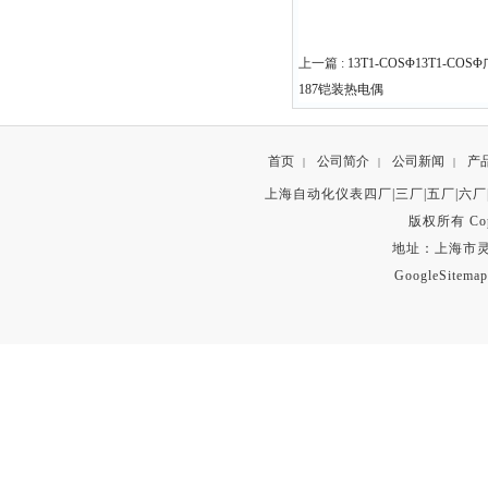
上一篇 :
13T1-COSΦ13T1-C
187铠装热电偶
首页
公司简介
公司新闻
产
|
|
|
上海自动化仪表四厂|三厂|五厂|六厂
版权所有 Copyr
地址：上海市灵石路
GoogleSitemap