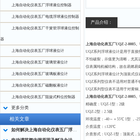
上海自动化仪表五厂浮球液位控制器
上海自动化仪表五厂电缆浮球液位控制器
产品介绍：
上海自动化仪表五厂干簧管浮球液位控制
器
上海自动化表五厂UQZ-2-0005、
上海自动化仪表五厂浮球液位计
UQZ
系列浮球液位计是用于直接
不怕破裂，示值更为清晰，尤其
上海自动化仪表五厂玻璃管液位计
仪表属纯机械结构，故在易燃易
上海自动化仪表五厂玻璃板液位计
UQZ
系列浮球液位计为顶装式仪
UQZ
系列型仪表不适用对普通不
上海自动化仪表五厂磁翻板液位计
UQZ
系列型仪表不适用于对黄铜
上海自动化表五厂UQZ-2-0005、
上海自动化仪表五厂阻旋式料位控制器
精确度：UQZ-1型：2级
更多分类
UQZ-2
型：2.5级
相关文章
环境温度：-40～＋55℃ 1型 ，-2
介质温度：≤120℃
如何解决上海自动化仪表五厂浮球液位计指示异常问题？
介质形式：UQZ-1型：顶装式