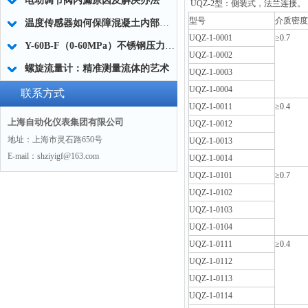
电动调节阀内漏原因及解决办法
UQZ-2型：侧装式，法兰连接。
型号
介质密度g
温度传感器如何保障混凝土内部结构温控
UQZ-1-0001
≥0.7
Y-60B-F（0-60MPa）不锈钢压力表如何选择量程
UQZ-1-0002
螺旋流量计：精准测量流体的艺术
UQZ-1-0003
UQZ-1-0004
联系方式
UQZ-1-0011
≥0.4
上海自动化仪表集团有限公司
UQZ-1-0012
地址：上海市灵石路650号
UQZ-1-0013
E-mail：shziyigf@163.com
UQZ-1-0014
UQZ-1-0101
≥0.7
UQZ-1-0102
UQZ-1-0103
UQZ-1-0104
UQZ-1-0111
≥0.4
UQZ-1-0112
UQZ-1-0113
UQZ-1-0114