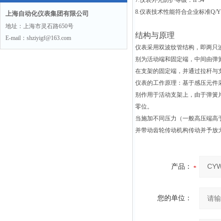
7.
仪表外壳防护等级：IP54
8.
仪表技术性能符合企业标准Q/YX
上海自动化仪表集团有限公司
地址：上海市灵石路650号
结构与原理
E-mail：shziyigf@163.com
仪表采用双波纹管结构，即两只波
别为活动端和固定端，中间由弹
在支架的固定端，并通过拉杆与
仪表的工作原理：基于感压元件
别作用于活动支架上，由于弹簧
零位。
当施加不同压力（一般高压端高
并带动齿轮传动机构传动并予放
产品：
您的单位：