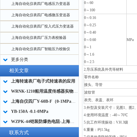
0
～60
上海自动化仪表四厂电感压力变送器
0
～100
上海自动化仪表四厂电感微压变送器
0
～0.16
0
～0.25
上海自动化仪表四厂投入式压力变送器
0
～0.40
上海自动化仪表四厂压力表校验器
0
～0.60
MPa
0
～1
上海自动化仪表四厂智能压力校验仪
0
～1.6
更多分类
0
～2.5
2,
导压系统及外壳等材料
相关文章
零件名称
上海转速表厂电子式转速表的应用
接头、导管
WRNK-1210船用温度传感器实物图片及技术参数
波纹管
表壳、表盖、表环
上海自仪四厂Y-60B-F（0-1MPa）不锈钢压力表的量程范围
3.
外型及安装尺寸：见图1、图2、
YB-150A -0.1-0MPa
4.
使用环境温度：-40～70℃
WZPK-44铠装防爆热电阻-上海自动化仪表三厂
5.
抗工作环境振动：V.H.3级
6.
重量：约1.5kg
联系方式