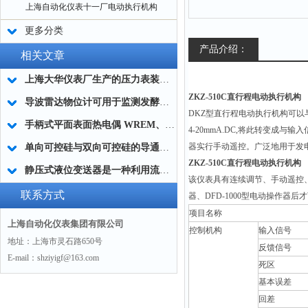
上海自动化仪表十一厂电动执行机构
更多分类
产品介绍：
相关文章
上海大华仪表厂生产的压力表装设要求
ZKZ-510C
直行程电动执行机构
导波雷达物位计可用于监测发酵罐、生物反应器等设备的液位
DKZ
型直行程电动执行机构可以与
手柄式平面表面热电偶 WREM、WRNM系列简介
4-20mmA.DC,将此转变
器实行手动遥控。广泛地用于发
单向可控硅与双向可控硅的导通条件
ZKZ-510C直行程电动执行机构
静压式液位变送器是一种利用流体静压力来测量液位的设备
该仪表具有连续调节、手动遥控、
联系方式
器、DFD-1000型电动操作器
项目名称
上海自动化仪表集团有限公司
控制机构
输入信号
地址：上海市灵石路650号
反馈信号
E-mail：shziyigf@163.com
死区
基本误差
回差