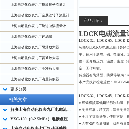
上海自动化仪表九厂螺旋转子流量计
上海自动化仪表九厂金属管转子流量计
产品介绍：
上海自动化仪表九厂旋进漩涡流量计
LDCK
电磁流量
上海自动化仪表九厂过滤器
LDCK-32、LDCK-65、LDCK-1
上海自动化仪表九厂隔爆放大器
智能型LDCK型电磁流量计是
平。适用于测酸、碱、盐溶液、
上海自动化仪表九厂普通放大器
度不受介质压力、温度、密度（
定，工作可靠。
上海自动化仪表九厂脉冲放大器
传感器有防爆型，防爆等级为：md
上海自动化仪表九厂流量转换器
本产品执行检定规程：JJGl98-
更多分类
LDCK-32、LDCK-65、LDCK
相关文章
●
可编程频率低频矩形波励磁，
解决上海自动化仪表九厂电磁流量计测量误差的策略
●
测量可靠，精度高，流量测量范围
●
全汉字菜单操作，使用方便，
YXC-150（0-2.5MPa）电接点压力表
●
具有双向流量测量、双向总量
上海自动化仪表七厂气动开关蝶阀保养要点