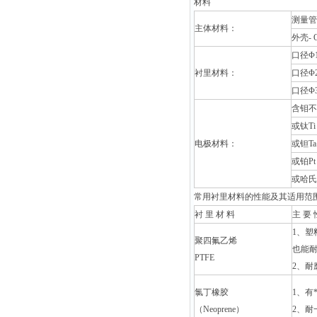
材料
测量管-
主体材料：
外壳- 
口径Φ
衬里材料：
口径Φ
口径Φ
含钼不锈
或钛Ti
电极材料：
或钽Ta
或铂Pt
或哈氏
常用衬里材料的性能及其适用范
衬 里 材 料
主 要 
1
、塑
聚四氟乙烯
也能
PTFE
2
、耐
氯丁橡胶
1
、有
（Neoprene）
2
、耐