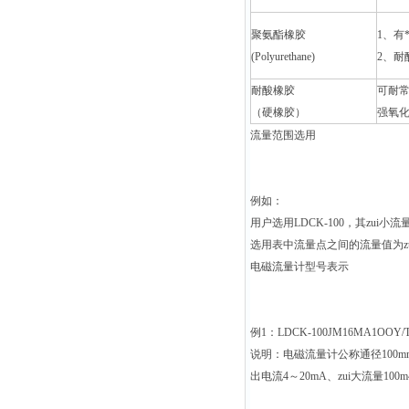
聚氨酯橡胶
1
、有
(Polyurethane)
2、耐
耐酸橡胶
可耐常
（硬橡胶）
强氧
流量范围选用
例如：
用户选用LDCK-100，其zui小流量
选用表中流量点之间的流量值为zui大
电磁流量计型号表示
例1：LDCK-100JM16MA1OOY/
说明：电磁流量计公称通径100mm、
出电流4～20mA、zui大流量1