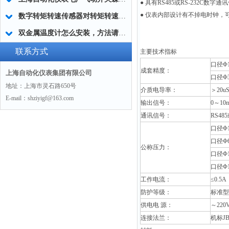
●
具有RS485或RS-232C数字
●
仪表内部设计有不掉电时钟，可
数字转矩转速传感器对转矩转速的测量
双金属温度计怎么安装，方法请看这里
联系方式
主要技术指标
口径Φ1
成套精度：
上海自动化仪表集团有限公司
口径Φ3
地址：上海市灵石路650号
介质电导率：
＞20uS
E-mail：shziyigf@163.com
输出信号：
0
～10
通讯信号：
RS485
口径Φ1
口径Φ6
公称压力：
口径Φ1
口径Φ1
工作电流：
≤0.5A
防护等级：
标准型I
供电电 源：
～220
连接法兰：
机标JB