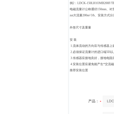
例2：LDCK-150LH1OMB200F/T
电磁流量计公称通径150mm、衬里
zui大流量200m^3/h、安装
外形尺寸及重量
安 装
1.
流体流动的方向应与传感器上
2.
必须保证流量计的进口端5D以
3.
传感器应接地良好，接地电阻应
4.
安装位置应避免能产生*交流
推荐安装位置
产品：