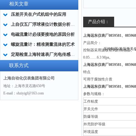
相关文章
压差开关在户式机组中的应用
产品介绍：
上自仪五厂浮球液位计数据分析和诊断方法
电磁流量计必须要接地的原因分析
上海远东仪表厂0859581、0859681
产品简介：
螺旋流量计：精准测量流体的艺术
控制器采用波纹管式的传感器。可
定期检查上海转速表厂光电传感器的必要性
0.05……6.3 Mpa。
上海远东仪表厂
0859581、085
联系方式
特点
上海自动化仪表集团有限公司
可用于腐蚀性介质
地址：上海市灵石路650号
上海远东仪表厂
0859581、085
E-mail：shziyigf@163.com
参数与规格：
工作粘度
开关元件
防爆等级
外壳防护等级
环境温度