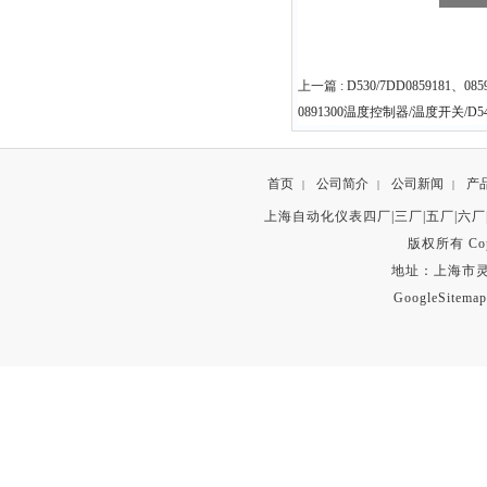
上一篇 :
D530/7DD0859181、0
0891300温度控制器/温度开关/D54
首页
公司简介
公司新闻
产
|
|
|
上海自动化仪表四厂|三厂|五厂|六厂
版权所有 Copyr
地址：上海市灵石路
GoogleSitemap