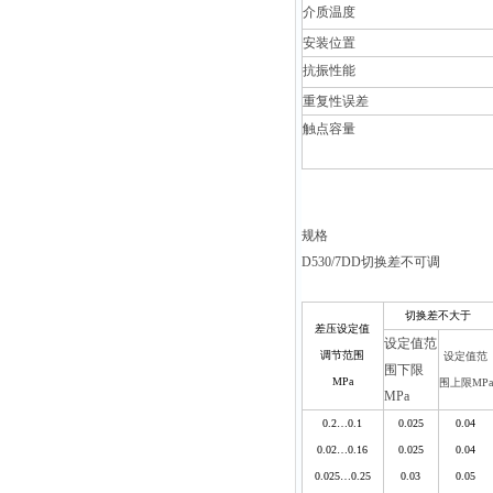
介质温度
安装位置
抗振性能
重复性误差
触点容量
规格
D530/7DD
切换差不可调
切换差不大于
差压设定值
设定值范
调节范围
设定值范
围下限
MPa
围上限MPa
MPa
0.2…0.1
0.025
0.04
0.02…0.16
0.025
0.04
0.025…0.25
0.03
0.05