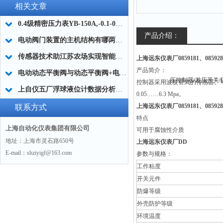
相关文章
0.4级精密压力表YB-150A,-0.1-0MPa
产品介绍：
电动阀门装置的主机结构有哪两种？
传感器技术助江苏农场实现智能化渔业管理
上海远东仪表厂
0859181、085
产品简介：
电动动态平衡阀与动态平衡阀+电动调节阀的区别应用
控制器采用波纹管式的传感器。可
上自仪五厂浮球液位计数据分析和诊断方法
0.05……6.3 Mpa。
上海远东仪表厂
0859181、085
联系方式
特点
上海自动化仪表集团有限公司
可用于腐蚀性介质
地址：上海市灵石路650号
上海远东仪表厂
DD
E-mail：shziyigf@163.com
参数与规格：
工作粘度
开关元件
防爆等级
外壳防护等级
环境温度