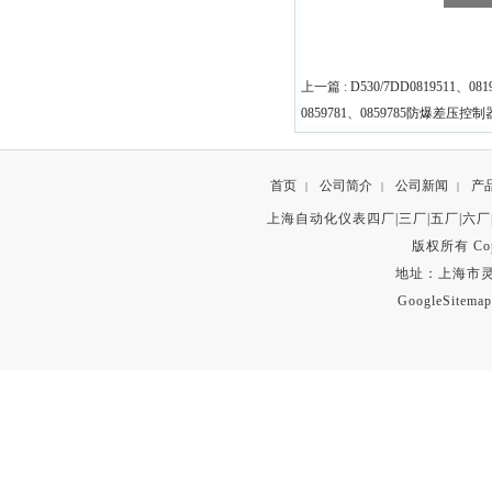
上一篇 :
D530/7DD0819511、0
0859781、0859785防爆差压控制
首页
公司简介
公司新闻
产
|
|
|
上海自动化仪表四厂|三厂|五厂|六厂
版权所有 Copyr
地址：上海市灵石路
GoogleSitemap