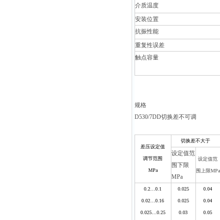
介质温度
安装位置
抗振性能
重复性误差
触点容量
规格
D530/7DD
切换差不可调
切换差不大于
差压设定值
设定值范
调节范围
设定值范
围下限
MPa
围上限MPa
MPa
0.2…0.1
0.025
0.04
0.02…0.16
0.025
0.04
0.025…0.25
0.03
0.05