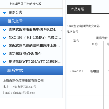
上海调节器厂电动操作器
产品介绍：
更多分类
相关文章
KBW
型热电阻温度变送器
直柄式圆柱表面热电偶 WREM、WRNM-201A系列简介
规格型号
YXC-103（-0.1-0.3MPa）电接点压力表工作原理
测温元件
型号
名称
装配式热电偶的结构和原理上海自动化仪表三厂告诉你
固定螺纹 热点偶 简介
现货供应WFT-202,WFT-202辐射高温计
联系方式
KBW-1211
铜电阻
上海自动化仪表集团有限公司
地址：上海市灵石路650号
E-mail：shziyigf@163.com