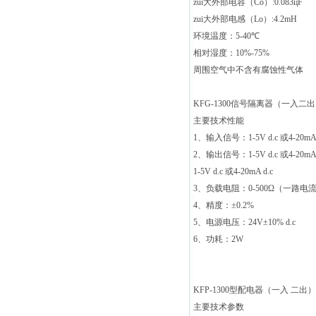
zui大外部电容（
Co
）
:0.083
ц
F
zui大外部电感（
Lo
）
:4.2mH
环境温度：
5-40
℃
相对湿度：
10%-75%
周围空气中不含有腐蚀性气体
KFG-1300
信号隔离器（一入二出
主要技术性能
1
、输入信号：
1-5V d.c
或
4-20mA
2
、输出信号：
1-5V d.c
或
4-20mA
1-5V d.c
或
4-20mA d.c
3
、负载电阻：
0-500Ω
（一路电
4
、精度：
±0.2%
5
、电源电压：
24V±10% d.c
6
、功耗：
2W
KFP-1300
型配电器（一入
二出）
主要技术参数