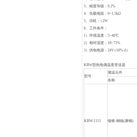
3
、精度等级：0.2%
4
、负载电阻：0~1.5kΩ
5
、功耗：≤2W
6
、工作条件：
1
）环境温度：5~40℃
2
）相对湿度：10~75%
3
）供电电源：24V±10% d.c
KBW
型热电偶温度变送器
测温元件
型号
名称
KBW-1111
镍铬-铜镍(康铜)