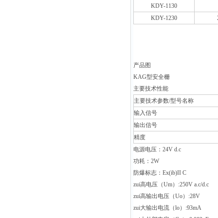
KDY-1130
KDY-1230
产品图
KAG
型安全栅
主要技术性能
主要技术参数/型号名称
输入信号
输出信号
精度
电源电压：
24V d.c
功耗：
2W
防爆标志：
Ex(ib)II C
zui高电压（
Um
）
:250V a.c/d.c
zui高输出电压（
Uo
）
:28V
zui大输出电流（
lo
）
:93mA