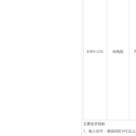
KBW-1241
铂电阻
P
主要技术指标
1
、输入信号：测温间距
10
℃
以上