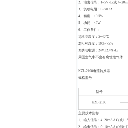
2
、输出信号：
1~5V d.c
或
4~20mA
3
、负载电阻：
0~500Ω
4
、精度：
±0.5%
5
、功耗：
≤2W
6
、工作条件：
1)
环境温度：
5~40
℃
2)
相对湿度：
10%~75%
3)
供电电源：
24V±2.4% d.c
周围空气中不含有腐蚀性气体
KZL-2100
电流转换器
规格型号
型号
KZL-2100
主要技术指标
1
、输入信号：4~20mA d.C(或1~5V
2
、输出信号：0~10mA d.c(或0~1V 