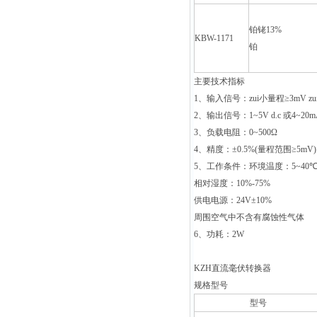
铂铑13%
KBW-1171
铂
主要技术指标
1
、输入信号：zui小量程≥
3mV
z
2
、输出信号：
1~5V d.c
或
4~20mA
3
、负载电阻：
0~500
Ω
4
、精度：±
0.5%(
量程范围≥
5mV
5
、工作条件：环境温度：
5~40
相对湿度：
10%-75%
供电电源：
24V
±
10%
周围空气中不含有腐蚀性气体
6
、功耗：
2W
KZH
直流毫伏转换器
规格型号
型号