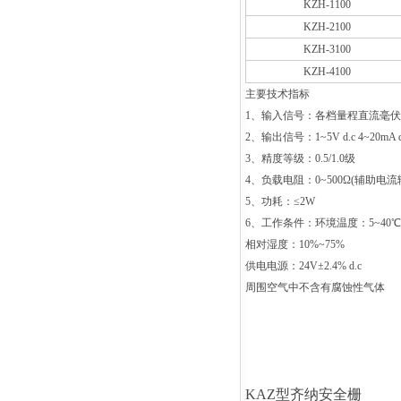
KZH-1100
KZH-2100
KZH-3100
KZH-4100
主要技术指标
1
、输入信号：各档量程直流毫伏
2
、输出信号：1~5V d.c 4~20mA d
3
、精度等级：0.5/1.0级
4
、负载电阻：0~500Ω(辅助电流
5
、功耗：≤2W
6
、工作条件：环境温度：5~40℃
相对湿度：10%~75%
供电电源：24V±2.4% d.c
周围空气中不含有腐蚀性气体
KAZ
型齐纳安全栅