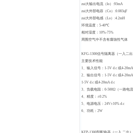
zui大输出电流（
lo
）
:93mA
zui大外部电容（
Co
）
:0.083
ц
F
zui大外部电感（
Lo
）
:4.2mH
环境温度：
5-40
℃
相对湿度：
10%-75%
周围空气中不含有腐蚀性气体
KFG-1300
信号隔离器（一入二出
主要技术性能
1
、输入信号：
1-5V d.c
或
4-20mA
2
、输出信号：
1-5V d.c
或
4-20mA
1-5V d.c
或
4-20mA d.c
3
、负载电阻：
0-500Ω
（一路电
4
、精度：
±0.2%
5
、电源电压：
24V±10% d.c
6
、功耗：
2W
KFP-1300
型配电器（一入
二出）