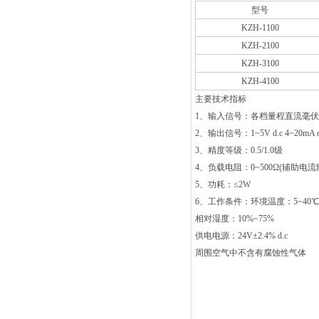
型号
KZH-1100
KZH-2100
KZH-3100
KZH-4100
主要技术指标
1
、输入信号：各档量程直流毫伏
2
、输出信号：1~5V d.c 4~20mA d
3
、精度等级：0.5/1.0级
4
、负载电阻：0~500Ω(辅助电流
5
、功耗：≤2W
6
、工作条件：环境温度：5~40℃
相对湿度：10%~75%
供电电源：24V±2.4% d.c
周围空气中不含有腐蚀性气体