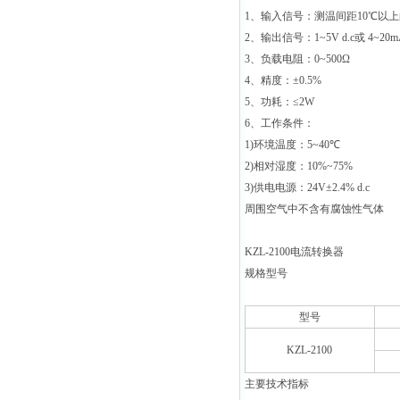
1
、输入信号：测温间距
10
℃
以上
2
、输出信号：
1~5V d.c
或
4~20mA
3
、负载电阻：
0~500Ω
4
、精度：
±0.5%
5
、功耗：
≤2W
6
、工作条件：
1)
环境温度：
5~40
℃
2)
相对湿度：
10%~75%
3)
供电电源：
24V±2.4% d.c
周围空气中不含有腐蚀性气体
KZL-2100
电流转换器
规格型号
型号
KZL-2100
主要技术指标