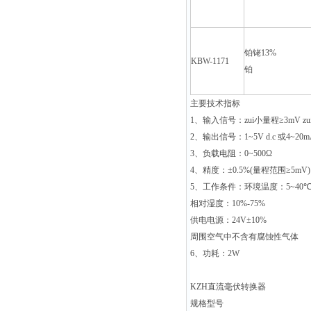
铂铑13%
KBW-1171
铂
主要技术指标
1
、输入信号：zui小量程≥
3mV
z
2
、输出信号：
1~5V d.c
或
4~20mA
3
、负载电阻：
0~500
Ω
4
、精度：±
0.5%(
量程范围≥
5mV
5
、工作条件：环境温度：
5~40
相对湿度：
10%-75%
供电电源：
24V
±
10%
周围空气中不含有腐蚀性气体
6
、功耗：
2W
KZH
直流毫伏转换器
规格型号