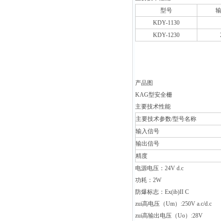
型号
KDY-1130
KDY-1230
产品图
KAG
型安全栅
主要技术性能
主要技术参数/型号名称
输入信号
输出信号
精度
电源电压：
24V d.c
功耗：
2W
防爆标志：
Ex(ib)II C
zui高电压（
Um
）
:250V a.c/d.c
zui高输出电压（
Uo
）
:28V