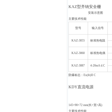
KAZ
型齐纳安全栅
安装示意图
主要技术性能
型号
输入信号
KAZ-3855
标准热电阻
KAZ-3860
标准热电偶
KAZ-3887
4-20mA d.C
防爆标志：
Ex(ib)II C
KDY
直流电源
145×90×72 mm(
长×宽×高
主要技术性能