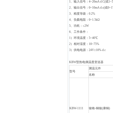
1
、输入信号：4~20mA d.C(或1~5V
2
、输出信号：0~10mA d.c(或0~1V 
3
、精度等级：0.2%
4
、负载电阻：0~1.5kΩ
5
、功耗：≤2W
6
、工作条件：
1
）环境温度：5~40℃
2
）相对湿度：10~75%
3
）供电电源：24V±10% d.c
KBW
型热电偶温度变送器
测温元件
型号
名称
KBW-1111
镍铬-铜镍(康铜)