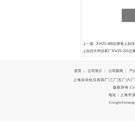
上一篇 :
XWZS-400记录笔上自
上自仪大华仪表厂XWZS-201记
首页
公司简介
公司新闻
产
|
|
|
上海自动化仪表四厂|三厂|五厂|六厂
版权所有 Copyr
地址：上海市灵石路
GoogleSitemap