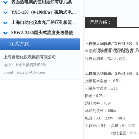
表面热电偶的使用须知有哪几条
YXC-150（0-10MPa）磁助式电接点压力表如何接线
产品介绍：
上海自动化仪表九厂差压孔板流量计数值不稳定什么原因
SBWZ-2480圆头式温度变送器使用选型
联系方式
上自仪大华仪表厂XWFJ-300、XQF
本系列仪表配用一定的变送器，
上海自动化仪表集团有限公司
行自动测量，指示和记录。
地址：上海市灵石路650号
E-mail：shziyigf@163.com
上自仪大华仪表厂XWFJ-300、
指示基本误差：±0.5﹪
记录基本误差：±1﹪
回差：0.25﹪
消耗功率：40W
标尺刻度长：180㎜
电源：AC 220V 50Hz
工作环境条件：温度：0～50℃
相对湿度：10﹪～9