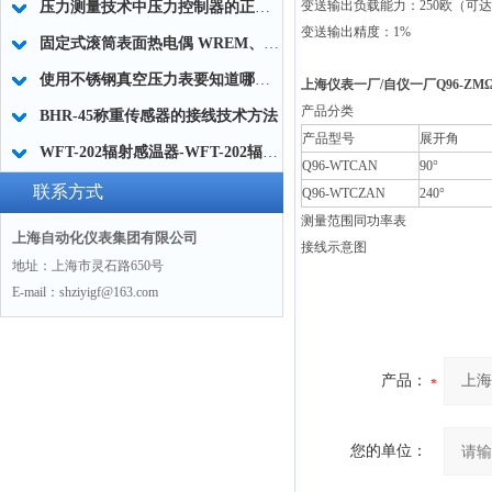
变送输出负载能力：
250
欧（可达
压力测量技术中压力控制器的正确使用说明
变送输出精度：
1%
固定式滚筒表面热电偶 WREM、WRNM-301型
使用不锈钢真空压力表要知道哪些事项呢？
上海仪表一厂/自仪一厂Q96-Z
产品分类
BHR-45称重传感器的接线技术方法
产品型号
展开角
WFT-202辐射感温器-WFT-202辐射高温计-现货供应
Q96-WTCAN
90°
联系方式
Q96-WTCZAN
240°
测量范围同功率表
上海自动化仪表集团有限公司
接线示意图
地址：上海市灵石路650号
E-mail：shziyigf@163.com
产品：
您的单位：