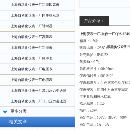
上海自动化仪表一厂功率因素表
上海自动化仪表一厂同步指示器
产品介绍：
上海自动化仪表一厂计时器
上海仪表一厂/自仪一厂Q96-Z
上海自动化仪表一厂高阻表
精度：
1.5
级
上海自动化仪表一厂功率表
环境温度：
-25
℃
to +55
℃
外壳防护：
IP42/52
上海自动化仪表一厂频率表
耐振动：
0.7g
前面板尺寸：
96x96mm
上海自动化仪表一厂电压表
仪表偏转角：
90
°
240
°
上海自动化仪表一厂电流表
仪表标度尺：白色底黑色刻度如
仪表安装：用四个对角支架固定
上海自动化仪表一厂3151压力变送器
主要参数和技术指标
上海自动化仪表一厂1151压力变送器
指示精度：
1.5
级
功耗：≤
3W
更多分类
额定电压：
100V
、
380V
、
400V
相关文章
额定电流：
1A
、
5A