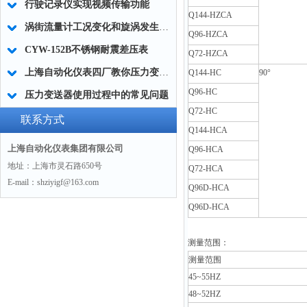
行驶记录仪实现视频传输功能
Q144-HZCA
涡街流量计工况变化和旋涡发生体状况变化对流量示值的影响
Q96-HZCA
CYW-152B不锈钢耐震差压表
Q72-HZCA
上海自动化仪表四厂教你压力变送器如何使用
Q144-HC
90°
Q96-HC
压力变送器使用过程中的常见问题
Q72-HC
联系方式
Q144-HCA
上海自动化仪表集团有限公司
Q96-HCA
地址：上海市灵石路650号
Q72-HCA
E-mail：shziyigf@163.com
Q96D-HCA
Q96D-HCA
测量范围：
测量范围
45~55HZ
48~52HZ