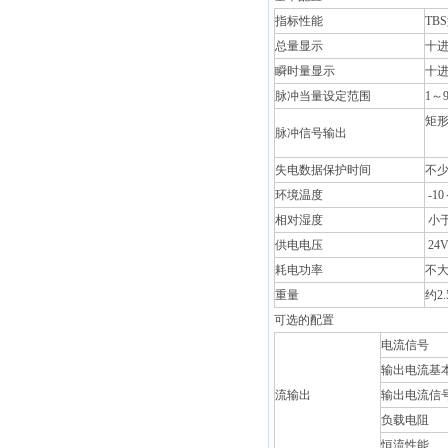
指标性能
TBS
总量显示
十进
瞬时量显示
十进
脉冲当量设定范围
1
～9
矩形
脉冲信号输出
高
失电数据保护时间
不少
环境温度
-10
相对湿度
小
供电电压
24V
耗电功率
不大
重量
约2.
可选的配置
电流信号
输出电流基
流输出
输出电流信
负载电阻
恒流性能