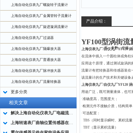
上海自动化仪表九厂螺旋转子流量计
上海自动化仪表九厂金属管转子流量计
产品介绍：
上海自动化仪表九厂旋进漩涡流量计
上海自动化仪表九厂过滤器
YF100
型涡街流
上海自动化仪表九厂隔爆放大器
上海仪表九厂/自仪九厂YF120
涡
在流体中插入一个圆柱体或角柱
上海自动化仪表九厂普通放大器
应用这个原理，通过测试旋涡的
流量计有把转换器和传感器装在
上海自动化仪表九厂脉冲放大器
该流量计的生产技术和关键设备
上海自动化仪表九厂流量转换器
上海仪表九厂/自仪九厂YF120 
更多分类
用途广泛，既可测量液体，也可
·
准确度高，范围度大；
相关文章
·
检测元件不接触介质，结构简单
解决上海自动化仪表九厂电磁流量计测量误差的策略
·
可选配置：
TBS
（同时显示瞬时、累积流量
上海转速表厂曲轴位置传感器在汽车中的功能
TBT
（显示累积流量）
霍尔传感器元件在家电设备应用中的优势