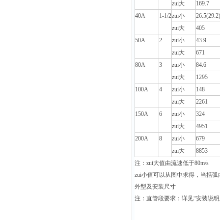
zui大
169.7
40A
1-1/2
zui小
26.5(29.2
zui大
405
50A
2
zui小
43.9
zui大
671
80A
3
zui小
84.6
zui大
1295
100A
4
zui小
148
zui大
2261
150A
6
zui小
324
zui大
4951
200A
8
zui小
679
zui大
8853
注：zui大值由流速低于80m/s
zui小值可以从图中求得，当括弧内
外型及安装尺寸
注：直管段要求：详见“安装说明