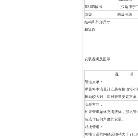
RS485
输出
（仅适用于T
防爆
防爆等级
结构和外形尺寸
积算仪
安装说明及图示
说
明
管道支承：
尽量将本流量计安装在振动较小
振动较大时，应对管道安装支承
安装方向：
如果管道始终充满液体，那么管
装或作任何角度的安装。
邻接管道：
邻接管道的内径必须稍大于YF1