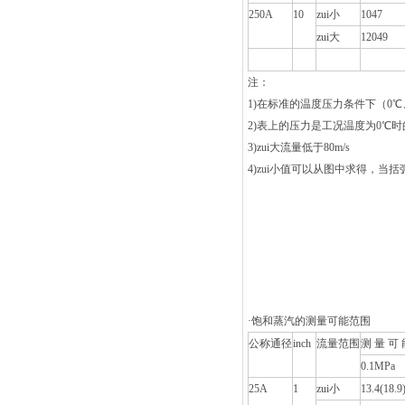
250A
10
zui小
1047
zui大
12049
注：
1)
在标准的温度压力条件下（0℃
2)
表上的压力是工况温度为0℃时
3)
zui大流量低于80m/s
4)
zui小值可以从图中求得，当括弧
·
饱和蒸汽的测量可能范围
公称通径
inch
流量范围
测 量 可 
0.1MPa
25A
1
zui小
13.4(18.9