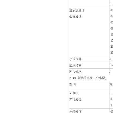
P
旋涡流量计
-
公称通径
-
-
-
-
-
-
-
形式代号
-
防爆结构
/J
附加规格
/
YF011
型信号电缆（分离型）
型
号
规
YF011
…
末端处理
-
-
电缆长度
-