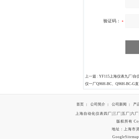
验证码：
上一篇 :
YF115上海仪表九厂/
仪一厂Q96H-BC、Q96H-B
首页
公司简介
公司新闻
产
|
|
|
上海自动化仪表四厂|三厂|五厂|六厂
版权所有 Copyr
地址：上海市灵石路
GoogleSitemap