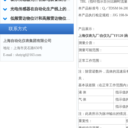
TBL
（指针指示百分比瞬时流量
本产品标准号：Q／TDSM 04-200
光电传感器在自动化生产线上的应用
本产品执行检定规程：JJG 198
低频雷达物位计和高频雷达物位计的不同优点
联系方式
产品展示：
上海仪表九厂/自仪九厂YF120 
上海自动化仪表集团有限公司
测量介质：
地址：上海市灵石路650号
测量可能范围：
E-mail：shziyigf@163.com
正常工作范围：
注：除雷诺数外，流体的流速应有限
关．
基本误差限（在正常工作范围内
液
体
指示值的
气 体
指示值的
指示值的±
注：此表所示为脉冲输出的情况，
重复性：