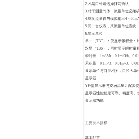
2.
凡是口处请选择打勾确认
3.
对于测量气体，流量单位必须确认
4.
刻度流量仅与模拟输出4～20mA
5.
同一台仪表，其流量单位应统
6.
显示单位
单一（TBT）：仅显示累积量：1m^3、
双显（TBS）：同时显示瞬时量
瞬时量：1m^3/h、0.1m^3/h、0.01m
累积量：0.1m^3、0.01m^3、0.001
显示单位与口径相关，口径大单
显示器
YF/
型显示器与旋涡流量计配套
显示器性能稳定可靠、精度高、
显示器功能
主要技术指标
基本配置