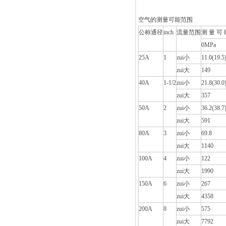
空气的测量可能范围
公称通径
inch
流量范围
测 量 可 
0MPa
25A
1
zui小
11.0(19.5
zui大
149
40A
1-1/2
zui小
21.8(30.0
zui大
357
50A
2
zui小
36.2(38.7
zui大
591
80A
3
zui小
69.8
zui大
1140
100A
4
zui小
122
zui大
1990
150A
6
zui小
267
zui大
4358
200A
8
zui小
575
zui大
7792