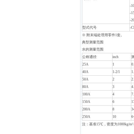
-
-
-
型式代号
-
※ 附末端处理用零件1套。
典型测量范围
水的测量范围
公称通径
inch
25A
1
0
40A
1-2/1
1
50A
2
2
80A
3
4
100A
4
7
150A
6
1
200A
8
3
250A
10
6
注：基准15℃，密度为1000kg/m^