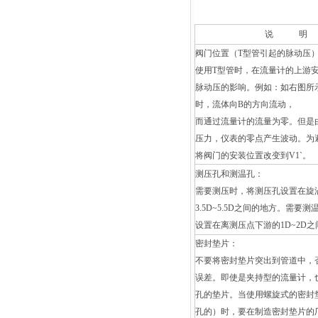
说 明
阀门位置（T型管引起的脉动压
使用T型管时，在流量计的上游
脉动压的影响。例如：如右图所
时，流体向B的方向流动，
而通过流量计的流量为零。但是
压力，仪表的零点产生波动。为
将阀门的安装位置改变到V1`。
测压孔和测温孔：
需要测压时，将测压孔设置在旋
3.5D~5.5D之间的地方。需要
设置在离测压点下游的1D~2D
密封垫片：
不要将密封垫片突出到管道中，
误差。即使是夹持型的流量计，
孔的垫片。当使用螺旋式的密封
孔的）时，要在制造密封垫片的