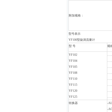
附加规格：
型号表示
YF100
型旋涡流量计
型
号
规
YF102
…
YF104
…
YF105
…
YF108
…
YF110
…
YF115
…
YF120
…
YF125
…
转换器
-A
-