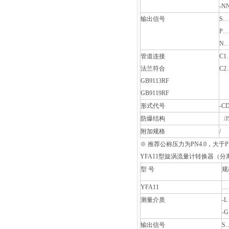
-
输出信号
S
P
N
管道连接
C
法兰符合
C
GB9113RF
GB9119RF
形式代号
-C
防爆结构
/J
附加规格
/
※ 推荐公称压力为PN4.0，大于P
YFA11
型旋涡流量计转换器（分
型
号
规
YFA11
…
测量介质
-
-
输出信号
S