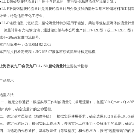
●LL-D
防砂型腰轮流量计可用于含砂原油、重油等高粘度流体的流量计算；
●LL-F
不锈钢型腰轮流量计是将腰轮流量计与介质接触的部分采用不锈钢材料加工制
计量，特别适用于化工行业。
●LL-C
轻质油型（低粘度）腰轮流量计特别适用于轻油、柴油等低粘度流体的流量计
流量计带有光电输出轴，通过输出轴与本公司生产的LPJ-12D型（或LPJ-12D/
或4～20mA标准电流信号。
本产品标准号：Q/TDSM 02-2005
本产品执行检定规程：JJG 667-97液体容积式流量计检定规程。
上海仪表九厂/自仪九厂LL-150 腰轮流量计
主要技术指标
产品展示
选型方法
·
一、确定公称通径：根据实际工作时的流量Q（常用流量），按照30％Qmax＜Q＜80%Q
标"表中，确定流量计的公称通径。
二、确定基本误差值（精度等级）：根据实际使用要求，确定选用±0.2％还是±0.5％
三、确定公称压力：根据实际工作压力，按照实际工作压力＜公称压力的原则，确定
四、由选定的公称通径、基本误差值（等级精度）和公称压力，按照“选型编码"的内