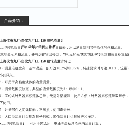
产品介绍：
上海仪表九厂/自仪九厂LL-150
腰轮流量计
LL
型腰轮流量计是一种容积式流量测量仪表，用以测量封闭管中流体的体积流量。
就地显示累积流量，并有远传输出接口，与相应的光电式电脉冲转换器和流量积算仪
上海仪表九厂/自仪九厂LL-150 腰轮流量计
特点
1
）测量准确度高，基本误差一般可达±0.2％到±0.5％，特殊要求时可达±0.1％，
小的限制。
2
）可用于高粘度液体的流量测量。
3
）测量范围度较宽，典型的流量范围度为5：1到10：1。
4
）字轮式计数器累积流体总量，无需外部能源，使用方便；计数器累积流量双显示，
下使用。
5
）计量部件之间无接触，不磨损，使用寿命长。
6
）大口径流量计采用双转子形式，降低流量计运转噪声和振动。
●LL
型腰轮流量计，可用于纯原油、重油等高粘度流体的流量计算；