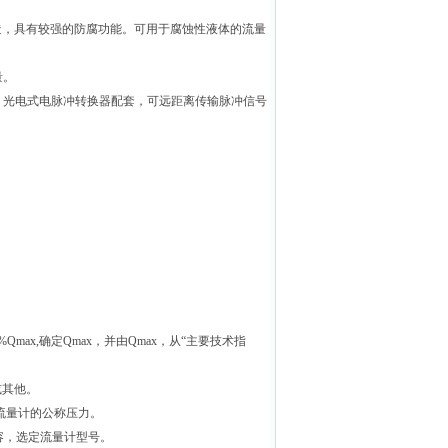
造，具有较强的防腐功能。可用于腐蚀性液体的流量
量。
FI型）光电式电脉冲转换器配套，可远距离传输脉冲信号
max,确定Qmax，并由Qmax，从“主要技术指
或其他。
流量计的公称压力。
容，选定流量计型号。