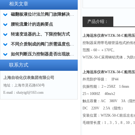
相关文章
磁翻板液位计法兰阀门故障解决方法
产品介绍：
腰轮流量计的选购要点
转速变送器的上、下限控制方式
上海远东仪表WTZK-50-C船用压
控制器采用带毛细管温包式的传
不同介质制成的阀门所需温度也各不相同
范围－60－＋170℃。
如何判断压力控制器是否出现故障？
WTZK-50-C
采用铸铝壳体，为防
联系方式
上海远东仪表WTZK-50-C船用压
上海自动化仪表集团有限公司
外壳防护等级： IP44
地址：上海市灵石路650号
抗振性能： 2～25HZ 1.6mm
E-mail：shziyigf@163.com
25
～100HZ 40m/s2
触点容量：AC 380V 3A（阻
DC
220V 2.5A（阻性）
安装位置：WTZK-50-C前后左右
毛细管长度：1，3，5，8，10，1