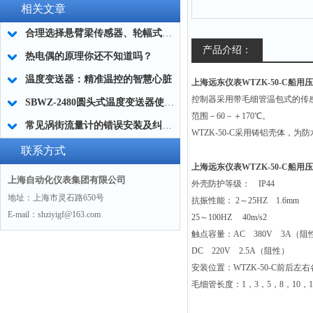
相关文章
合理选择悬臂梁传感器、轮幅式传感器、拉压力传感器的类型？
产品介绍：
热电偶的原理你还不知道吗？
温度变送器：精准温控的智慧心脏
上海远东仪表WTZK-50-C船用压
控制器采用带毛细管温包式的传
SBWZ-2480圆头式温度变送器使用选型
范围－60－＋170℃。
常见涡街流量计的错误安装及纠正方法
WTZK-50-C
采用铸铝壳体，为防
联系方式
上海远东仪表WTZK-50-C船用压
上海自动化仪表集团有限公司
外壳防护等级： IP44
地址：上海市灵石路650号
抗振性能： 2～25HZ 1.6mm
E-mail：shziyigf@163.com
25
～100HZ 40m/s2
触点容量：AC 380V 3A（阻
DC
220V 2.5A（阻性）
安装位置：WTZK-50-C前后左右
毛细管长度：1，3，5，8，10，1