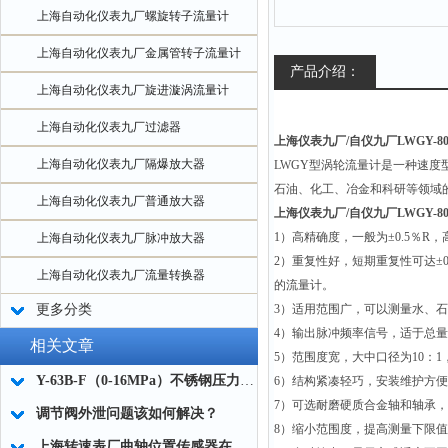
上海自动化仪表九厂螺旋转子流量计
上海自动化仪表九厂金属管转子流量计
产品介绍：
上海自动化仪表九厂旋进漩涡流量计
上海自动化仪表九厂过滤器
上海仪表九厂/自仪九厂LWGY-
上海自动化仪表九厂隔爆放大器
LWGY
型涡轮流量计是一种速度
石油、化工、冶金和科研等领域
上海自动化仪表九厂普通放大器
上海仪表九厂/自仪九厂LWGY-
1
）高精确度，一般为±0.5％R，高
上海自动化仪表九厂脉冲放大器
2
）重复性好，短期重复性可达±
上海自动化仪表九厂流量转换器
的流量计。
更多分类
3
）适用范围广，可以测量水、
4
）输出脉冲频率信号，适于总量
相关文章
5
）范围度宽，大中口径为10：1，
Y-63B-F（0-16MPa）不锈钢压力表使用选型与订货须知
6
）结构紧凑轻巧，安装维护方便
7
）可选耐磨硬质合金轴和轴承，
调节阀外泄问题该如何解决？
8
）缩小范围度，提高测量下限值
上海转速表厂曲轴位置传感器在汽车中的功能