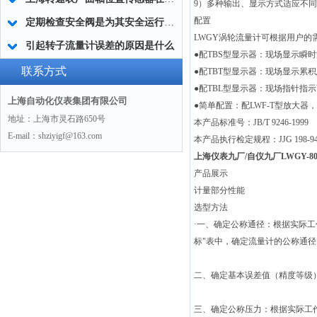
9
）多种输出、显示方式适应不同
配置
定期检查安全阀是为其安全运行的重要保证
LWGY
涡轮流量计可根据用户的
引起转子流量计误差的原因是什么
●
配TBS型显示器：现场显示瞬
联系方式
●
配TBT型显示器：现场显示累
●
配TBL型显示器：现场指针指
上海自动化仪表集团有限公司
●
简单配置：配LWF-T型放大器，仅
地址：上海市灵石路650号
本产品标准号：JB/T 9246-1999
E-mail：shziyigf@163.com
本产品执行检定规程：JJG 198
上海仪表九厂/自仪九厂LWGY-
产品展示
计量部分性能
选型方法
·
一、确定公称通径：根据实际工作时
标"表中，确定流量计的公称通径
二、确定基本误差值（精度等级）：
三、确定公称压力：根据实际工