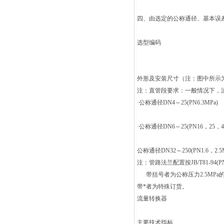
四、由选定的公称通径、基本误
选型编码
外形及安装尺寸（注：图中所示
注：直管段要求：一般情况下，流
·
公称通径DN4～25(PN6.3MPa)
·
公称通径DN6～25(PN16，25，
公称通径DN32～250(PN1.6，2.5
注：管路法兰配置按JB/T81-94(PN1.6
带括号者为公称压力2.5MPa
带*者为特殊订货。
流量转换器
主要技术指标