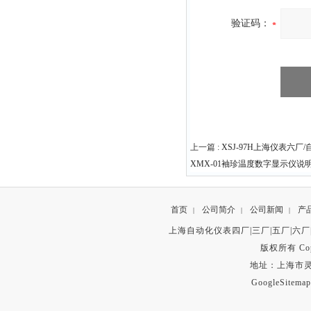
验证码：
上一篇 :
XSJ-97H上海仪表六
XMX-01袖珍温度数字显示仪
首页
公司简介
公司新闻
产
|
|
|
上海自动化仪表四厂|三厂|五厂|六厂
版权所有 Copyr
地址：上海市灵石路
GoogleSitemap