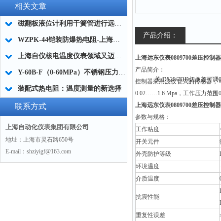
相关文章
磁翻板液位计利用干簧管进行远传的原理及选择要点
产品介绍：
WZPK-44铠装防爆热电阻-上海自动化仪表三厂
上海自仪核电温度仪表领域又迈出坚实一步
上海远东仪表0809700差压控制器/差
产品简介：
Y-60B-F（0-60MPa）不锈钢压力表如何选择量程
控制器采用波纹管式的传感器，
装配式热电阻：温度测量的新选择
0.02……1.6 Mpa，工作压力范围0.
上海远东仪表0809700差压控制器/差
联系方式
参数与规格：
上海自动化仪表集团有限公司
工作粘度
地址：上海市灵石路650号
开关元件
E-mail：shziyigf@163.com
外壳防护等级
环境温度
介质温度
抗震性能
重复性误差